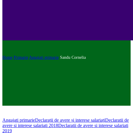
Home
Primarie
Angajati primarie
Sandu Cornelia
Angajati primarie
Declarații de avere și interese salariați
Declaratii de
avere si interese salariati 2018
Declaratii de avere si interese salariati
2019