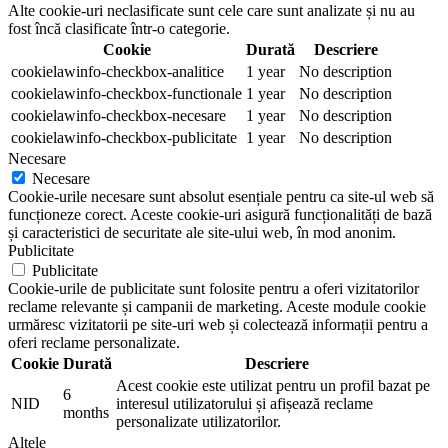
Alte cookie-uri neclasificate sunt cele care sunt analizate și nu au
fost încă clasificate într-o categorie.
Cookie
Durată
Descriere
cookielawinfo-checkbox-analitice
1 year
No description
cookielawinfo-checkbox-functionale
1 year
No description
cookielawinfo-checkbox-necesare
1 year
No description
cookielawinfo-checkbox-publicitate
1 year
No description
Necesare
Necesare
Cookie-urile necesare sunt absolut esențiale pentru ca site-ul web să
funcționeze corect. Aceste cookie-uri asigură funcționalități de bază
și caracteristici de securitate ale site-ului web, în mod anonim.
Publicitate
Publicitate
Cookie-urile de publicitate sunt folosite pentru a oferi vizitatorilor
reclame relevante și campanii de marketing. Aceste module cookie
urmăresc vizitatorii pe site-uri web și colectează informații pentru a
oferi reclame personalizate.
Cookie
Durată
Descriere
Acest cookie este utilizat pentru un profil bazat pe
6
NID
interesul utilizatorului și afișează reclame
months
personalizate utilizatorilor.
Altele