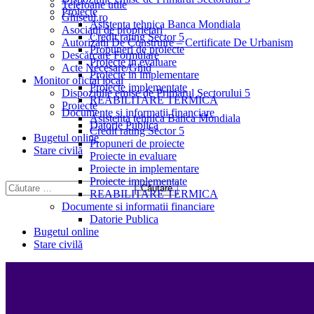
Telefoane utile
Proiecte
Ghișeul.ro
Asistenta tehnica Banca Mondiala
Asociații de proprietari
Credit rating Sector 5
Autorizații De Construire – Certificate De Urbanism
Propuneri de proiecte
Descărcare Formulare
Proiecte in evaluare
Acte Necesare/Ghid
Proiecte in implementare
Monitor oficial local
Proiecte implementate
Dispozitiile emise de Primarul Sectorului 5
REABILITARE TERMICA
Proiecte
Documente si informatii financiare
Asistenta tehnica Banca Mondiala
Datorie Publica
Credit rating Sector 5
Bugetul online
Propuneri de proiecte
Stare civilă
Proiecte in evaluare
Proiecte in implementare
Proiecte implementate
REABILITARE TERMICA
Documente si informatii financiare
Datorie Publica
Bugetul online
Stare civilă