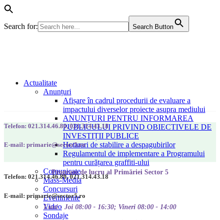
Search for:
Search Button
Actualitate
Anunțuri
Afișare în cadrul procedurii de evaluare a
impactului diverselor proiecte asupra mediului
ANUNȚURI PENTRU INFORMAREA
Telefon: 021.314.46.80, 021.314.43.18
PUBLICULUI PRIVIND OBIECTIVELE DE
INVESTIȚII PUBLICE
Hotarari de stabilire a despagubirilor
E-mail: primarie@sector5.ro
Regulamentul de implementare a Programului
pentru curățarea graffiti-ului
Comunicate
Program de lucru al Primăriei Sector 5
Telefon: 021.314.46.80, 021.314.43.18
Mass-Media
Concursuri
E-mail: primarie@sector5.ro
Evenimente
Video
Luni - Joi 08:00 - 16:30; Vineri 08:00 - 14:00
Sondaje