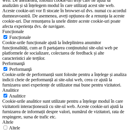
web. De asemenea, folosim cookie-uri terțe care ne ajută să
analizăm și să înțelegem modul în care utilizați acest site web.
Aceste cookie-uri vor fi stocate în browser-ul dvs. numai cu acordul
dumneavoastră. De asemenea, aveți opțiunea de a renunța la aceste
cookie-uri. Dar renunțarea la unele dintre aceste cookie-uri poate
afecta experiența dvs. de navigare.
Funcționale
Funcționale
Cookie-urile funcționale ajută la îndeplinirea anumitor
funcționalități, cum ar fi partajarea conținutului site-ului web pe
platformele de socializare, colectarea de feedback și alte
caracteristici ale terților.
Performanţă
Performanţă
Cookie-urile de performanță sunt folosite pentru a înțelege și analiza
indicii cheie de performanță ai site-ului web, ceea ce ajută la
furnizarea unei experiențe de utilizator mai bune pentru vizitatori.
Analitice
Analitice
Cookie-urile analitice sunt utilizate pentru a înțelege modul în care
vizitatorii interacționează cu site-ul web. Aceste cookie-uri ajută la
furnizarea de informații despre valori, numărul de vizitatori, rata de
respingere, sursa de trafic etc.
Altele
Altele