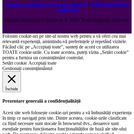
Prelucrarea datelor cu caracter personal
|
Politica de utilizare
cookie-uri
Primăria Sectorului 5 București
©️
2021. Toate drepturile rezervate.
Folosim cookie-uri pe site-ul nostru web pentru a vă oferi cea mai
relevantă experiență, amintindu-vă preferințele și repetând vizitele.
Făcând clic pe „Acceptați toate”, sunteți de acord cu utilizarea
TOATE cookie-urile. Cu toate acestea, puteți vizita „Setări cookie”
pentru a furniza un consimțământ controlat.
Setări cookie
Acceptați toate
Gestionați consimțământul
Închide
Prezentare generală a confidențialității
Acest site web folosește cookie-uri pentru a vă îmbunătăți experiența
în timp ce navigați prin site. Dintre acestea, cookie-urile clasificate
ca fiind necesare sunt stocate în browserul dvs., deoarece sunt
esențiale pentru funcționarea funcționalităților de bază ale site-ului