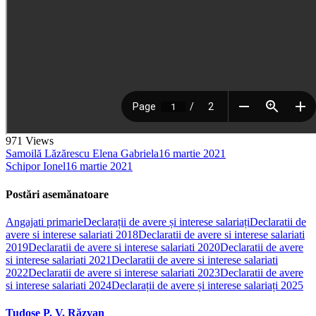
971
Views
Samoilă Lăzărescu Elena Gabriela
16 martie 2021
Schipor Ionel
16 martie 2021
Postări asemănatoare
Angajati primarie
Declarații de avere și interese salariați
Declaratii de
avere si interese salariati 2018
Declaratii de avere si interese salariati
2019
Declaratii de avere si interese salariati 2020
Declaratii de avere
si interese salariati 2021
Declaratii de avere si interese salariati
2022
Declaratii de avere si interese salariati 2023
Declaratii de avere
si interese salariati 2024
Declarații de avere și interese salariați 2025
Tudose P. V. Răzvan