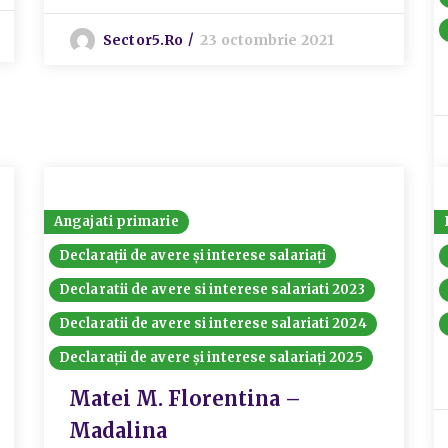
Sector5.ro
23 octombrie 2021
Angajati primarie
Declarații de avere și interese salariați
Declaratii de avere si interese salariati 2023
Declaratii de avere si interese salariati 2024
Declarații de avere și interese salariați 2025
Matei M. Florentina –
Madalina