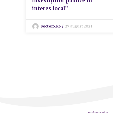
investițiilor publice în
interes local”
Sector5.ro
27 august 2021