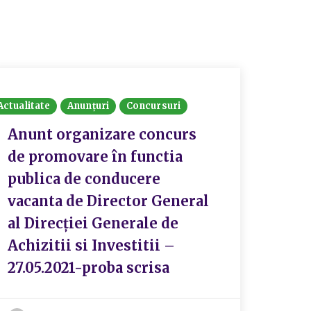
Actualitate
Anunțuri
Concursuri
Actualit
Anunt organizare concurs
Situ
de promovare în functia
acti
publica de conducere
comb
vacanta de Director General
Amb
al Direcției Generale de
Achizitii si Investitii –
P
27.05.2021-proba scrisa