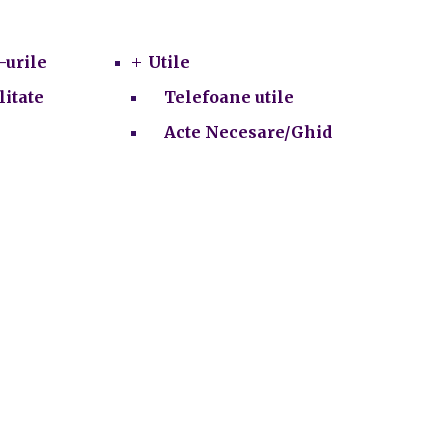
Utile
-urile
Utile
litate
Telefoane utile
Acte Necesare/Ghid