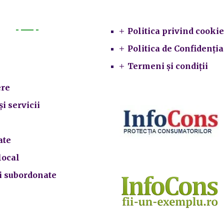
Legal
Politica privind cookie
Primarie
Politica de Confidenția
Termeni și condiții
re
și servicii
ate
local
ii subordonate