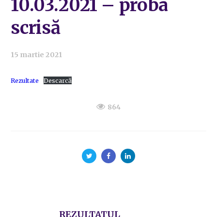
10.03.2021 – proba
scrisă
15 martie 2021
Rezultate
Descarcă
864
REZULTATUL