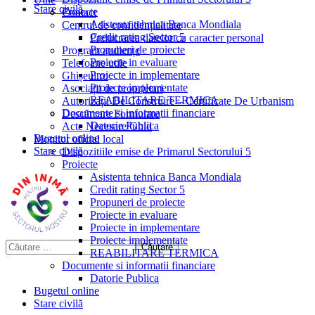
Stare civilă
Proiecte
Contact
Asistenta tehnica Banca Mondiala
Centrul de confidențialitate
Credit rating Sector 5
Prelucrarea datelor cu caracter personal
Propuneri de proiecte
Program audiențe
Proiecte in evaluare
Telefoane utile
Proiecte in implementare
Ghișeul.ro
Proiecte implementate
Asociații de proprietari
REABILITARE TERMICA
Autorizații De Construire – Certificate De Urbanism
Documente si informatii financiare
Descărcare Formulare
Datorie Publica
Acte Necesare/Ghid
Bugetul online
Monitor oficial local
Stare civilă
Dispozitiile emise de Primarul Sectorului 5
Proiecte
Asistenta tehnica Banca Mondiala
Credit rating Sector 5
Propuneri de proiecte
Proiecte in evaluare
Proiecte in implementare
Proiecte implementate
REABILITARE TERMICA
Documente si informatii financiare
Datorie Publica
Bugetul online
Stare civilă