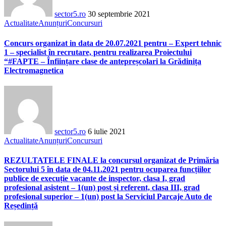
sector5.ro
30 septembrie 2021
Actualitate
Anunțuri
Concursuri
Concurs organizat in data de 20.07.2021 pentru – Expert tehnic
1 – specialist în recrutare, pentru realizarea Proiectului
“#FAPTE – Înființare clase de antepreșcolari la Grădinița
Electromagnetica
sector5.ro
6 iulie 2021
Actualitate
Anunțuri
Concursuri
REZULTATELE FINALE la concursul organizat de Primăria
Sectorului 5 în data de 04.11.2021 pentru ocuparea funcțiilor
publice de execuție vacante de inspector, clasa I, grad
profesional asistent – 1(un) post și referent, clasa III, grad
profesional superior – 1(un) post la Serviciul Parcaje Auto de
Reședință