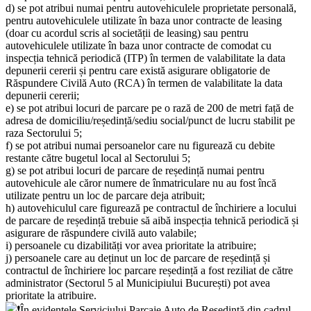
d) se pot atribui numai pentru autovehiculele proprietate personală,
pentru autovehiculele utilizate în baza unor contracte de leasing
(doar cu acordul scris al societății de leasing) sau pentru
autovehiculele utilizate în baza unor contracte de comodat cu
inspecția tehnică periodică (ITP) în termen de valabilitate la data
depunerii cererii și pentru care există asigurare obligatorie de
Răspundere Civilă Auto (RCA) în termen de valabilitate la data
depunerii cererii;
e) se pot atribui locuri de parcare pe o rază de 200 de metri față de
adresa de domiciliu/reședință/sediu social/punct de lucru stabilit pe
raza Sectorului 5;
f) se pot atribui numai persoanelor care nu figurează cu debite
restante către bugetul local al Sectorului 5;
g) se pot atribui locuri de parcare de reședință numai pentru
autovehicule ale căror numere de înmatriculare nu au fost încă
utilizate pentru un loc de parcare deja atribuit;
h) autovehiculul care figurează pe contractul de închiriere a locului
de parcare de reședință trebuie să aibă inspecția tehnică periodică și
asigurare de răspundere civilă auto valabile;
i) persoanele cu dizabilități vor avea prioritate la atribuire;
j) persoanele care au deținut un loc de parcare de reședință și
contractul de închiriere loc parcare reședință a fost reziliat de către
administrator (Sectorul 5 al Municipiului București) pot avea
prioritate la atribuire.
În evidențele Serviciului Parcaje Auto de Reședință din cadrul