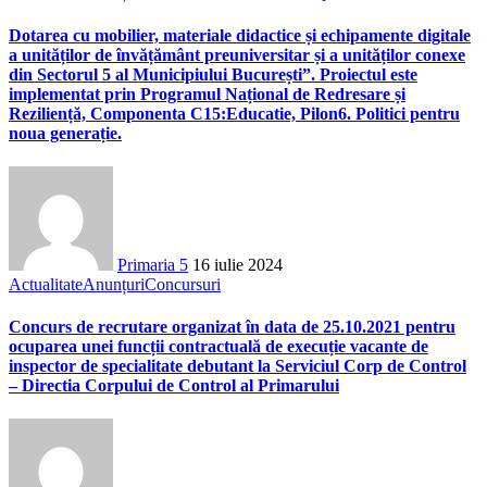
Dotarea cu mobilier, materiale didactice și echipamente digitale
a unităților de învățământ preuniversitar și a unităților conexe
din Sectorul 5 al Municipiului București”. Proiectul este
implementat prin Programul Național de Redresare și
Reziliență, Componenta C15:Educatie, Pilon6. Politici pentru
noua generație.
Primaria 5
16 iulie 2024
Actualitate
Anunțuri
Concursuri
Concurs de recrutare organizat în data de 25.10.2021 pentru
ocuparea unei funcții contractuală de execuție vacante de
inspector de specialitate debutant la Serviciul Corp de Control
– Directia Corpului de Control al Primarului