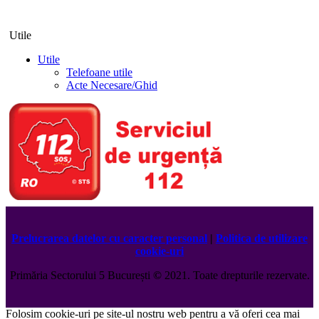
Utile
Utile
Telefoane utile
Acte Necesare/Ghid
Prelucrarea datelor cu caracter personal
|
Politica de utilizare
cookie-uri
Primăria Sectorului 5 București
©️
2021. Toate drepturile rezervate.
Folosim cookie-uri pe site-ul nostru web pentru a vă oferi cea mai