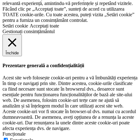
relevantă experiență, amintindu-vă preferințele și repetând vizitele.
Făcând clic pe „Acceptați toate”, sunteți de acord cu utilizarea
TOATE cookie-urile. Cu toate acestea, puteți vizita „Setări cookie”
pentru a furniza un consimțământ controlat.
Setări cookie
Acceptați toate
Gestionați consimțământul
Închide
Prezentare generală a confidențialității
Acest site web folosește cookie-uri pentru a vă îmbunătăți experiența
în timp ce navigați prin site. Dintre acestea, cookie-urile clasificate
ca fiind necesare sunt stocate în browserul dvs., deoarece sunt
esențiale pentru funcționarea funcționalităților de bază ale site-ului
web. De asemenea, folosim cookie-uri terțe care ne ajută să
analizăm și să înțelegem modul în care utilizați acest site web.
Aceste cookie-uri vor fi stocate în browser-ul dvs. numai cu acordul
dumneavoastră. De asemenea, aveți opțiunea de a renunța la aceste
cookie-uri. Dar renunțarea la unele dintre aceste cookie-uri poate
afecta experiența dvs. de navigare.
Funcționale