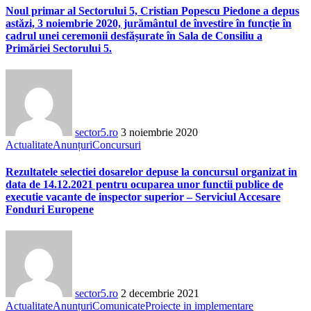
Noul primar al Sectorului 5, Cristian Popescu Piedone a depus
astăzi, 3 noiembrie 2020, jurământul de învestire în funcție în
cadrul unei ceremonii desfășurate în Sala de Consiliu a
Primăriei Sectorului 5.
sector5.ro
3 noiembrie 2020
Actualitate
Anunțuri
Concursuri
Rezultatele selectiei dosarelor depuse la concursul organizat in
data de 14.12.2021 pentru ocuparea unor functii publice de
executie vacante de inspector superior – Serviciul Accesare
Fonduri Europene
sector5.ro
2 decembrie 2021
Actualitate
Anunțuri
Comunicate
Proiecte in implementare