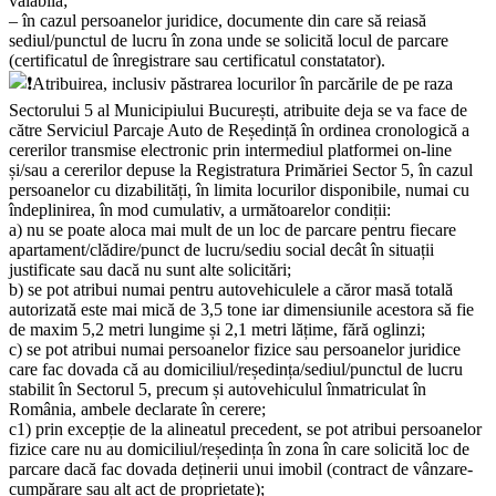
valabilă;
– în cazul persoanelor juridice, documente din care să reiasă
sediul/punctul de lucru în zona unde se solicită locul de parcare
(certificatul de înregistrare sau certificatul constatator).
Atribuirea, inclusiv păstrarea locurilor în parcările de pe raza
Sectorului 5 al Municipiului București, atribuite deja se va face de
către Serviciul Parcaje Auto de Reședință în ordinea cronologică a
cererilor transmise electronic prin intermediul platformei on-line
și/sau a cererilor depuse la Registratura Primăriei Sector 5, în cazul
persoanelor cu dizabilități, în limita locurilor disponibile, numai cu
îndeplinirea, în mod cumulativ, a următoarelor condiții:
a) nu se poate aloca mai mult de un loc de parcare pentru fiecare
apartament/clădire/punct de lucru/sediu social decât în situații
justificate sau dacă nu sunt alte solicitări;
b) se pot atribui numai pentru autovehiculele a căror masă totală
autorizată este mai mică de 3,5 tone iar dimensiunile acestora să fie
de maxim 5,2 metri lungime și 2,1 metri lățime, fără oglinzi;
c) se pot atribui numai persoanelor fizice sau persoanelor juridice
care fac dovada că au domiciliul/reședința/sediul/punctul de lucru
stabilit în Sectorul 5, precum și autovehiculul înmatriculat în
România, ambele declarate în cerere;
c1) prin excepție de la alineatul precedent, se pot atribui persoanelor
fizice care nu au domiciliul/reședința în zona în care solicită loc de
parcare dacă fac dovada deținerii unui imobil (contract de vânzare-
cumpărare sau alt act de proprietate);