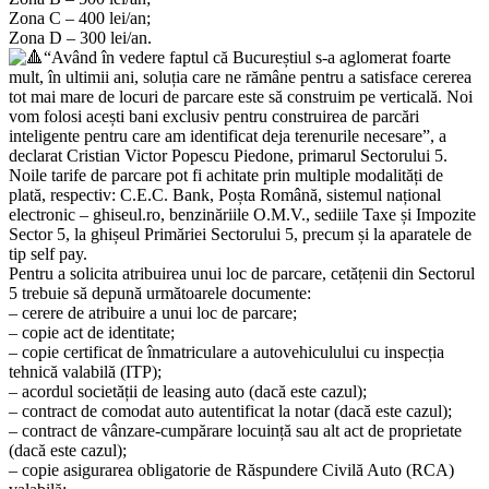
Zona C – 400 lei/an;
Zona D – 300 lei/an.
“Având în vedere faptul că Bucureștiul s-a aglomerat foarte
mult, în ultimii ani, soluția care ne rămâne pentru a satisface cererea
tot mai mare de locuri de parcare este să construim pe verticală. Noi
vom folosi acești bani exclusiv pentru construirea de parcări
inteligente pentru care am identificat deja terenurile necesare”, a
declarat Cristian Victor Popescu Piedone, primarul Sectorului 5.
Noile tarife de parcare pot fi achitate prin multiple modalități de
plată, respectiv: C.E.C. Bank, Poșta Română, sistemul național
electronic – ghiseul.ro, benzinăriile O.M.V., sediile Taxe și Impozite
Sector 5, la ghișeul Primăriei Sectorului 5, precum și la aparatele de
tip self pay.
Pentru a solicita atribuirea unui loc de parcare, cetățenii din Sectorul
5 trebuie să depună următoarele documente:
– cerere de atribuire a unui loc de parcare;
– copie act de identitate;
– copie certificat de înmatriculare a autovehiculului cu inspecția
tehnică valabilă (ITP);
– acordul societății de leasing auto (dacă este cazul);
– contract de comodat auto autentificat la notar (dacă este cazul);
– contract de vânzare-cumpărare locuință sau alt act de proprietate
(dacă este cazul);
– copie asigurarea obligatorie de Răspundere Civilă Auto (RCA)