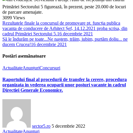
Primăriei Sectorului 5 figurează, în prezent, peste 20.000 de locuri
de parcare amenajate.
3099
Views
Rezultatele finale la concursul de promovare pt. funcția publica
vacanta de conducere de Arhitect Șef, 14.12.2021 proba scrisa, din
cadrul Primăriei Sectorului 5.
16 decembrie 2021
Să le îndurăm pe toate...Ne naștem, trăim, iubim, purtăm doliu... ne
ducem Crucea!
16 decembrie 2021
Postări asemănatoare
Actualitate
Anunțuri
Concursuri
Raportului final al procedurii de transfer la cerere, procedura
organizata in vederea ocuparii unor posturi vacante in cadrul
Directiei Generale Economice.
sector5.ro
5 decembrie 2022
Actualitate
Anunțuri