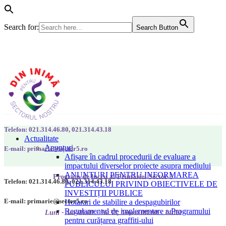
Search for:
Search Button
Telefon: 021.314.46.80, 021.314.43.18
Actualitate
Anunțuri
E-mail: primarie@sector5.ro
Afișare în cadrul procedurii de evaluare a
impactului diverselor proiecte asupra mediului
ANUNȚURI PENTRU INFORMAREA
Program de lucru al Primăriei Sector 5
Telefon: 021.314.46.80, 021.314.43.18
PUBLICULUI PRIVIND OBIECTIVELE DE
INVESTIȚII PUBLICE
E-mail: primarie@sector5.ro
Hotarari de stabilire a despagubirilor
Regulamentul de implementare a Programului
Luni - Joi 08:00 - 16:30; Vineri 08:00 - 14:00
pentru curățarea graffiti-ului