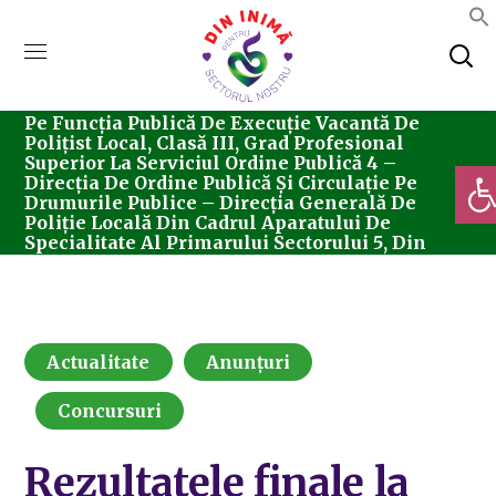
Home
Actualitate
Rezultatele Finale La
Testarea Profesională În Vederea Redistribuirii
Pe Funcția Publică De Execuție Vacantă De
Polițist Local, Clasă III, Grad Profesional
Superior La Serviciul Ordine Publică 4 –
Deschi
Direcția De Ordine Publică Și Circulație Pe
Drumurile Publice – Direcția Generală De
Poliție Locală Din Cadrul Aparatului De
Specialitate Al Primarului Sectorului 5, Din
Data De 22.06.2023 Ora 12:00 – Proba Interviu
Actualitate
Anunțuri
Concursuri
Rezultatele finale la