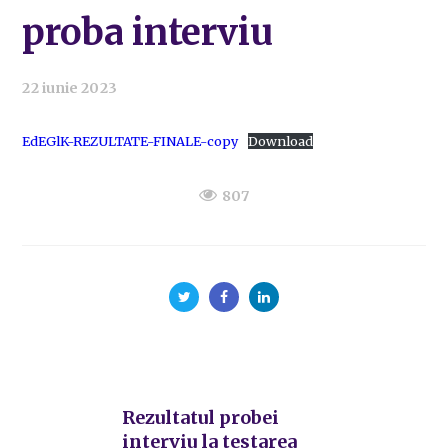
proba interviu
22 iunie 2023
EdEGlK-REZULTATE-FINALE-copy
Download
807
Rezultatul probei
interviu la testarea