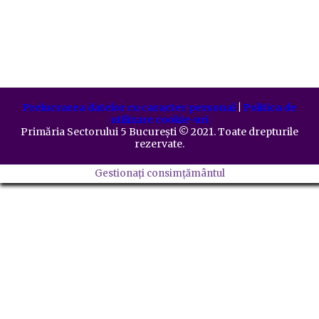
Prelucrarea datelor cu caracter personal
|
Politica de
utilizare cookie-uri
Primăria Sectorului 5 București
©️
2021. Toate drepturile
rezervate.
Gestionați consimțământul