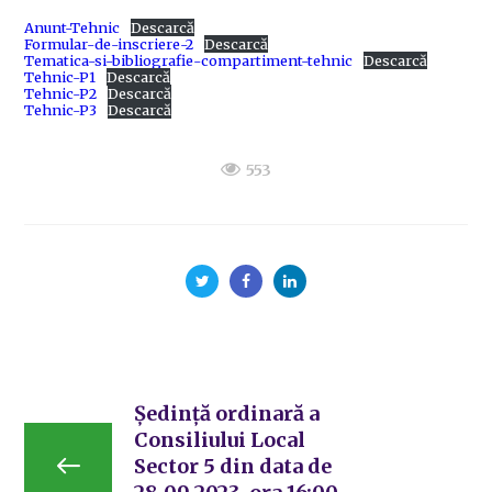
Anunt-Tehnic
Descarcă
Formular-de-inscriere-2
Descarcă
Tematica-si-bibliografie-compartiment-tehnic
Descarcă
Tehnic-P1
Descarcă
Tehnic-P2
Descarcă
Tehnic-P3
Descarcă
553
Ședință ordinară a
Consiliului Local
Sector 5 din data de