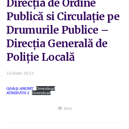
Direcția de Ordine
Publică si Circulație pe
Drumurile Publice –
Direcția Generală de
Poliție Locală
22 iunie 2023
Q0drjI-ANUNT
Download
ATRIBUTII-1
Download
860