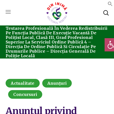
Home
Actualitate
Anunțul Privind
Testarea Profesională În Vederea Redistribuirii
Pe Funcția Publică De Execuție Vacantă De
Polițist Local, Clasă III, Grad Profesional
Deschi
Superior La Serviciul Ordine Publică 4 –
Direcția De Ordine Publică Si Circulație Pe
Drumurile Publice – Direcția Generală De
Poliție Locală
Actualitate
Anunțuri
Concursuri
Anunțul privind