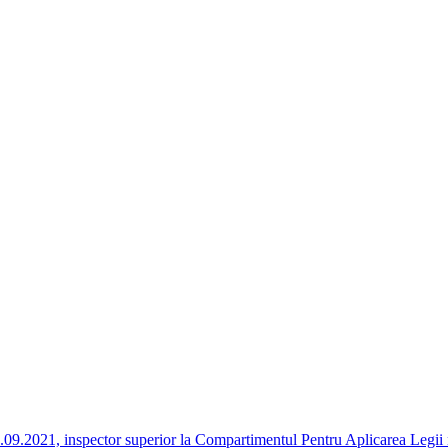
7.09.2021, inspector superior la Compartimentul Pentru Aplicarea Legii 