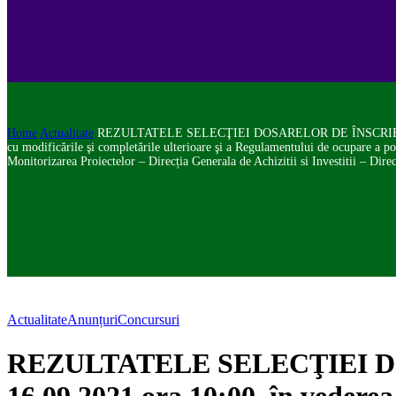
Home
Actualitate
REZULTATELE SELECŢIEI DOSARELOR DE ÎNSCRIERE la concur
cu modificările şi completările ulterioare şi a Regulamentului de ocupare a p
Monitorizarea Proiectelor – Direcția Generala de Achizitii si Investitii – Di
Actualitate
Anunțuri
Concursuri
REZULTATELE SELECŢIEI DOSA
16.09.2021 ora 10:00, în vederea