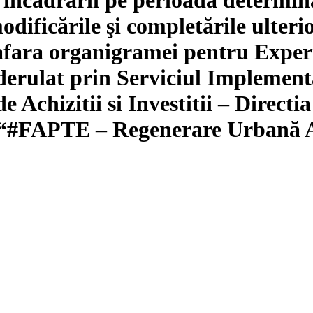
odificările şi completările ulter
n afara organigramei pentru Expe
 derulat prin Serviciul Implement
 Achizitii si Investitii – Directi
lui “#FAPTE – Regenerare Urbană