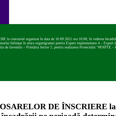
sul organizat în data de 16.09.2021 ora 10:00, în vederea încadrării pe p
osturlui înfiinţat în afara organigramei pentru Expert implementare 4 – Expert i
rectia de Investitii – Primăria Sector 5, pentru realizarea Proiectului “#FAPTE
RELOR DE ÎNSCRIERE la conc
 încadrării pe perioadă determinat