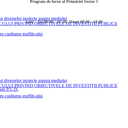
Program de lucru al Primăriei Sector 5
ui diverselor proiecte asupra mediului
Luni - Joi 08:00 - 16:30; Vineri 08:00 - 14:00
LUI PRIVIND OBIECTIVELE DE INVESTIȚII PUBLICE
 curățarea graffiti-ului
ui diverselor proiecte asupra mediului
LUI PRIVIND OBIECTIVELE DE INVESTIȚII PUBLICE
ații P.U.D.
i
 curățarea graffiti-ului