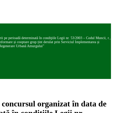
erioadă determinată în condiţiile Legii nr. 53/2003 – Codul Muncii, r.,
nformare și cooptare grup țint derulat prin Serviciul Implementarea și
 – Regenerare Urbană Amurgului”
ursul organizat în data de
ă în condiţiile Legii nr.