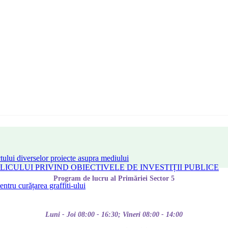
tului diverselor proiecte asupra mediului
CULUI PRIVIND OBIECTIVELE DE INVESTIȚII PUBLICE
Program de lucru al Primăriei Sector 5
tru curățarea graffiti-ului
Luni - Joi 08:00 - 16:30; Vineri 08:00 - 14:00