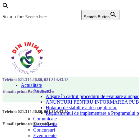
Search for:
Search Button
Telefon: 021.314.46.80, 021.314.43.18
Actualitate
Anunțuri
E-mail: primarie@sector5.ro
Afișare în cadrul procedurii de evaluare a impac
ANUNȚURI PENTRU INFORMAREA PUBLI
Hotarari de stabilire a despagubirilor
Telefon: 021.314.46.80, 021.314.43.18
Regulamentul de implementare a Programului pen
Comunicate
E-mail: primarie@sector5.ro
Mass-Media
Concursuri
Evenimente