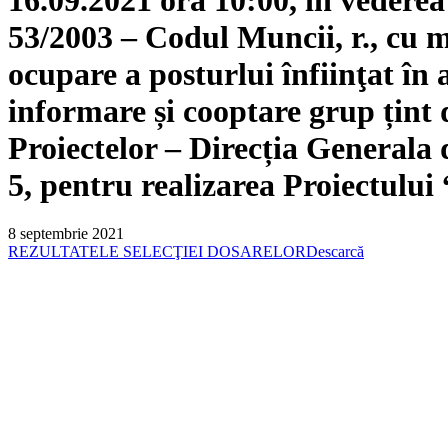
53/2003 – Codul Muncii, r., cu m
ocupare a posturlui înfiinţat î
informare și cooptare grup țint
Proiectelor – Direcția Generala de
5, pentru realizarea Proiectu
8 septembrie 2021
REZULTATELE SELECŢIEI DOSARELOR
Descarcă