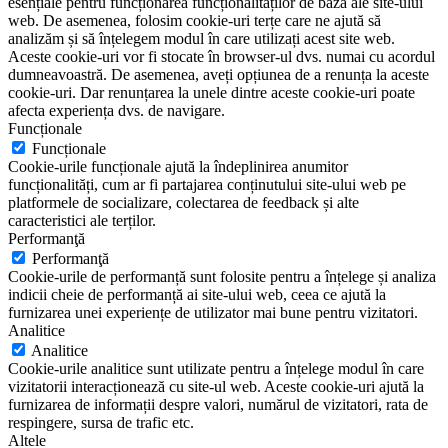
esențiale pentru funcționarea funcționalităților de bază ale site-ului
web. De asemenea, folosim cookie-uri terțe care ne ajută să
analizăm și să înțelegem modul în care utilizați acest site web.
Aceste cookie-uri vor fi stocate în browser-ul dvs. numai cu acordul
dumneavoastră. De asemenea, aveți opțiunea de a renunța la aceste
cookie-uri. Dar renunțarea la unele dintre aceste cookie-uri poate
afecta experiența dvs. de navigare.
Funcționale
Funcționale
Cookie-urile funcționale ajută la îndeplinirea anumitor
funcționalități, cum ar fi partajarea conținutului site-ului web pe
platformele de socializare, colectarea de feedback și alte
caracteristici ale terților.
Performanţă
Performanţă
Cookie-urile de performanță sunt folosite pentru a înțelege și analiza
indicii cheie de performanță ai site-ului web, ceea ce ajută la
furnizarea unei experiențe de utilizator mai bune pentru vizitatori.
Analitice
Analitice
Cookie-urile analitice sunt utilizate pentru a înțelege modul în care
vizitatorii interacționează cu site-ul web. Aceste cookie-uri ajută la
furnizarea de informații despre valori, numărul de vizitatori, rata de
respingere, sursa de trafic etc.
Altele