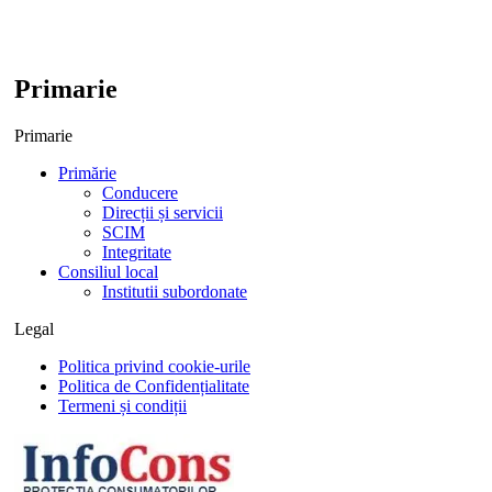
Primarie
Primarie
Primărie
Conducere
Direcții și servicii
SCIM
Integritate
Consiliul local
Institutii subordonate
Legal
Politica privind cookie-urile
Politica de Confidențialitate
Termeni și condiții