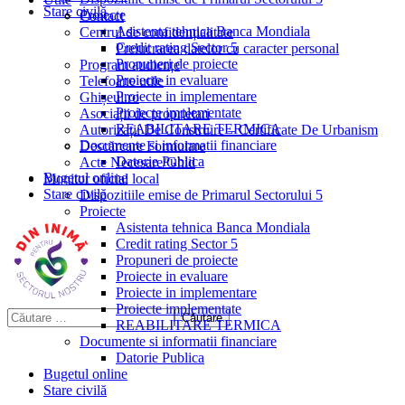
Stare civilă
Proiecte
Contact
Asistenta tehnica Banca Mondiala
Centrul de confidențialitate
Credit rating Sector 5
Prelucrarea datelor cu caracter personal
Propuneri de proiecte
Program audiențe
Proiecte in evaluare
Telefoane utile
Proiecte in implementare
Ghișeul.ro
Proiecte implementate
Asociații de proprietari
REABILITARE TERMICA
Autorizații De Construire – Certificate De Urbanism
Documente si informatii financiare
Descărcare Formulare
Datorie Publica
Acte Necesare/Ghid
Bugetul online
Monitor oficial local
Stare civilă
Dispozitiile emise de Primarul Sectorului 5
Proiecte
Asistenta tehnica Banca Mondiala
Credit rating Sector 5
Propuneri de proiecte
Proiecte in evaluare
Proiecte in implementare
Proiecte implementate
REABILITARE TERMICA
Documente si informatii financiare
Datorie Publica
Bugetul online
Stare civilă