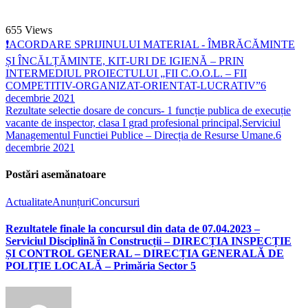
655
Views
❗ACORDARE SPRIJINULUI MATERIAL - ÎMBRĂCĂMINTE
ȘI ÎNCĂLȚĂMINTE, KIT-URI DE IGIENĂ – PRIN
INTERMEDIUL PROIECTULUI „FII C.O.O.L. – FII
COMPETITIV-ORGANIZAT-ORIENTAT-LUCRATIV”
6
decembrie 2021
Rezultate selectie dosare de concurs- 1 funcție publica de execuție
vacante de inspector, clasa I grad profesional principal,Serviciul
Managementul Functiei Publice – Direcția de Resurse Umane.
6
decembrie 2021
Postări asemănatoare
Actualitate
Anunțuri
Concursuri
Rezultatele finale la concursul din data de 07.04.2023 –
Serviciul Disciplină în Construcții – DIRECȚIA INSPECȚIE
ȘI CONTROL GENERAL – DIRECȚIA GENERALĂ DE
POLIȚIE LOCALĂ – Primăria Sector 5