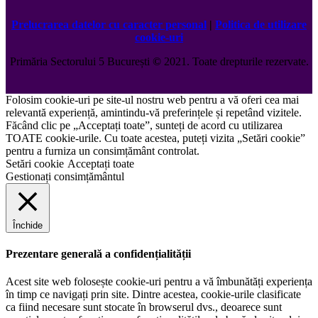
Prelucrarea datelor cu caracter personal
|
Politica de utilizare
cookie-uri
Primăria Sectorului 5 București
©️
2021. Toate drepturile rezervate.
Folosim cookie-uri pe site-ul nostru web pentru a vă oferi cea mai
relevantă experiență, amintindu-vă preferințele și repetând vizitele.
Făcând clic pe „Acceptați toate”, sunteți de acord cu utilizarea
TOATE cookie-urile. Cu toate acestea, puteți vizita „Setări cookie”
pentru a furniza un consimțământ controlat.
Setări cookie
Acceptați toate
Gestionați consimțământul
Închide
Prezentare generală a confidențialității
Acest site web folosește cookie-uri pentru a vă îmbunătăți experiența
în timp ce navigați prin site. Dintre acestea, cookie-urile clasificate
ca fiind necesare sunt stocate în browserul dvs., deoarece sunt