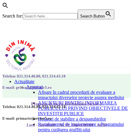
Search for:
Search Button
Telefon: 021.314.46.80, 021.314.43.18
Actualitate
Anunțuri
E-mail: primarie@sector5.ro
Afișare în cadrul procedurii de evaluare a
impactului diverselor proiecte asupra mediului
ANUNȚURI PENTRU INFORMAREA
Program de lucru al Primăriei Sector 5
Telefon: 021.314.46.80, 021.314.43.18
PUBLICULUI PRIVIND OBIECTIVELE DE
INVESTIȚII PUBLICE
E-mail: primarie@sector5.ro
Hotarari de stabilire a despagubirilor
Regulamentul de implementare a Programului
Luni - Joi 08:00 - 16:30; Vineri 08:00 - 14:00
pentru curățarea graffiti-ului