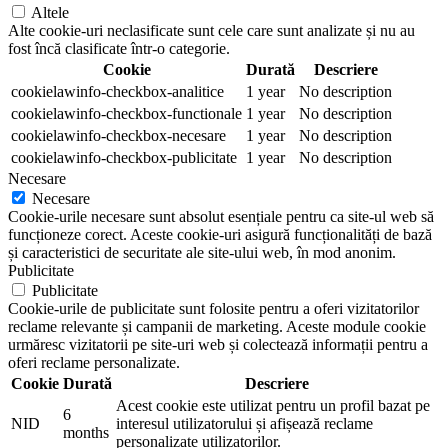
Altele
Alte cookie-uri neclasificate sunt cele care sunt analizate și nu au
fost încă clasificate într-o categorie.
Cookie
Durată
Descriere
cookielawinfo-checkbox-analitice
1 year
No description
cookielawinfo-checkbox-functionale
1 year
No description
cookielawinfo-checkbox-necesare
1 year
No description
cookielawinfo-checkbox-publicitate
1 year
No description
Necesare
Necesare
Cookie-urile necesare sunt absolut esențiale pentru ca site-ul web să
funcționeze corect. Aceste cookie-uri asigură funcționalități de bază
și caracteristici de securitate ale site-ului web, în mod anonim.
Publicitate
Publicitate
Cookie-urile de publicitate sunt folosite pentru a oferi vizitatorilor
reclame relevante și campanii de marketing. Aceste module cookie
urmăresc vizitatorii pe site-uri web și colectează informații pentru a
oferi reclame personalizate.
Cookie
Durată
Descriere
Acest cookie este utilizat pentru un profil bazat pe
6
NID
interesul utilizatorului și afișează reclame
months
personalizate utilizatorilor.