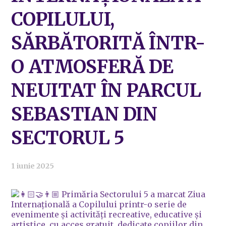
COPILULUI,
SĂRBĂTORITĂ ÎNTR-
O ATMOSFERĂ DE
NEUITAT ÎN PARCUL
SEBASTIAN DIN
SECTORUL 5
1 iunie 2025
🏻‍🤝‍👨🏼 Primăria Sectorului 5 a marcat Ziua
Internațională a Copilului printr-o serie de
evenimente și activități recreative, educative și
artistice, cu acces gratuit, dedicate copiilor din