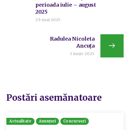
perioada iulie – august
2025
29 mai 2025
Radulea Nicoleta
Ancuța
1 iunie 2025
Postări asemănatoare
Actualitate
Anunțuri
Concursuri