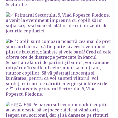
Sectorul 5.
Primarul Sectorului 5, Vlad Popescu Piedone,
a venit la eveniment împreună cu copiii săi și
soția sa și s-a bucurat, alături de cei prezenți, de
jocurile copilariei.
“Copiii sunt comoara noastră cea mai de preț
și m-am bucurat să fiu parte la acest eveniment
plin de bucurie, zâmbete și voie bună! Cred că cele
câteva ore de distracție petrecute în Parcul
Sebastian alături de părinți și bunici, vor rămâne
întipărite în sufletul celor mici. La mulți ani,
tuturor copiilor! Să vă păstrați inocența și
bunătatea, pentru că voi sunteți viitorul, voi
sunteți cei care ne dăruiți energie și iubire zi de
zi!”, a transmis primarul Sectorului 5, Vlad
Popescu Piedone.
Pe parcursul evenimentului, copiii
au avut ocazia să se joace rațele și vânătorii,
leapșa sau șotronul, dar și să danseze pe ritmuri