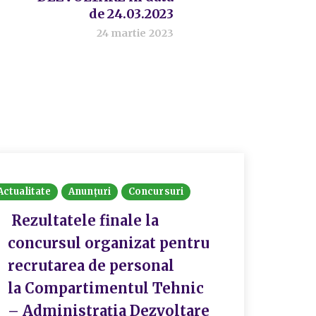
de 24.03.2023
24 martie 2023
Actualitate
Anunțuri
Concursuri
Actualit
Rezultatele finale la
CON
concursul organizat pentru
SEC
recrutarea de personal
CON
la Compartimentul Tehnic
SOL
– Administrația Dezvoltare
SEC