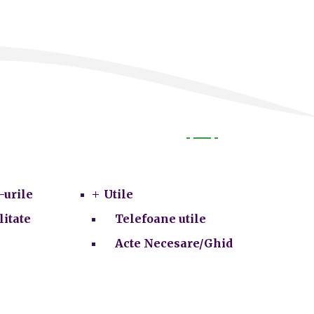
Utile
-urile
Utile
litate
Telefoane utile
Acte Necesare/Ghid