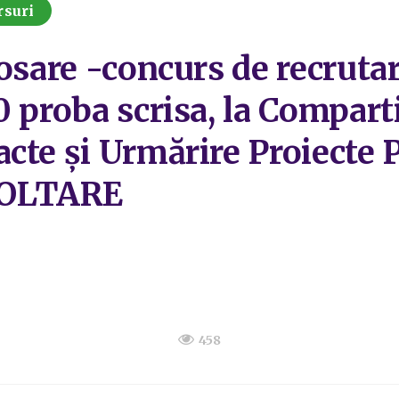
rsuri
osare -concurs de recrutar
0 proba scrisa, la Compar
acte și Urmărire Proiecte
VOLTARE
458