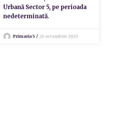
Urbană Sector 5, pe perioada
nedeterminată.
S
Primaria 5
25 octombrie 2023