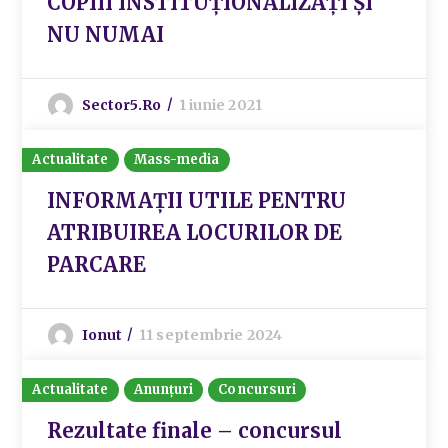
COPIII INSTITUȚIONALIZAȚI ȘI
NU NUMAI
Sector5.ro
1 iunie 2021
Actualitate
Mass-media
INFORMAȚII UTILE PENTRU
ATRIBUIREA LOCURILOR DE
PARCARE
Ionut
11 septembrie 2024
Actualitate
Anunțuri
Concursuri
Rezultate finale – concursul