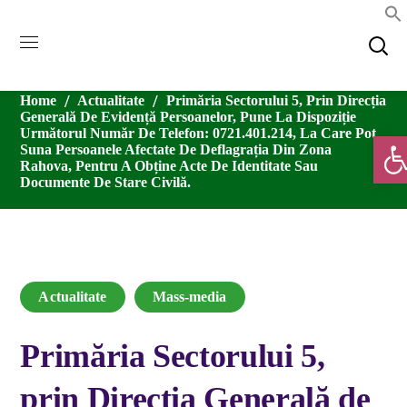
Home
Actualitate
Primăria Sectorului 5, Prin Direcția
Generală De Evidență Persoanelor, Pune La Dispoziție
Următorul Număr De Telefon: 0721.401.214, La Care Pot
Deschide
Suna Persoanele Afectate De Deflagrația Din Zona
Rahova, Pentru A Obține Acte De Identitate Sau
Documente De Stare Civilă.
Actualitate
Mass-media
Primăria Sectorului 5,
prin Direcția Generală de