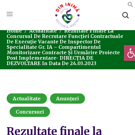
Home
Actualitate
Rezultate Finale La
Concursul De Recrutare Funcției Contractuale
De Execuție Vacante De Inspector De
Deschi
Specialitate Gr. IA – Compartimentul
Monitorizare Contracte Și Urmărire Proiecte
Post Implementare- DIRECȚIA DE
DEZVOLTARE In Data De 24.03.2023
Actualitate
Anunțuri
Concursuri
Rezultate finale la