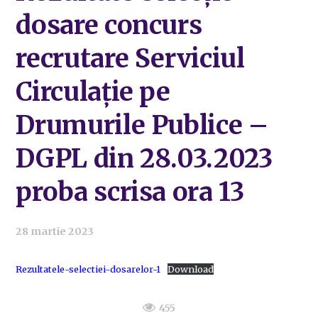
dosare concurs
recrutare Serviciul
Circulație pe
Drumurile Publice –
DGPL din 28.03.2023
proba scrisa ora 13
28 martie 2023
Rezultatele-selectiei-dosarelor-1
Download
455