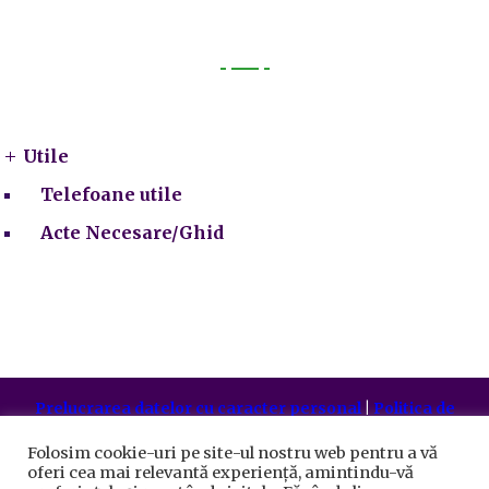
Utile
Utile
Telefoane utile
Acte Necesare/Ghid
Prelucrarea datelor cu caracter personal
|
Politica de
utilizare cookie-uri
Primăria Sectorului 5 București
©️
2021. Toate drepturile
Folosim cookie-uri pe site-ul nostru web pentru a vă
rezervate.
oferi cea mai relevantă experiență, amintindu-vă