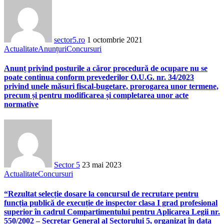
sector5.ro
1 octombrie 2021
Actualitate
Anunțuri
Concursuri
Anunț privind posturile a căror procedură de ocupare nu se
poate continua conform prevederilor O.U.G. nr. 34/2023
privind unele măsuri fiscal-bugetare, prorogarea unor termene,
precum și pentru modificarea și completarea unor acte
normative
Sector 5
23 mai 2023
Actualitate
Concursuri
“Rezultat selecție dosare la concursul de recrutare pentru
funcția publică de execuție de inspector clasa I grad profesional
superior în cadrul Compartimentului pentru Aplicarea Legii nr.
550/2002 – Secretar General al Sectorului 5, organizat în data