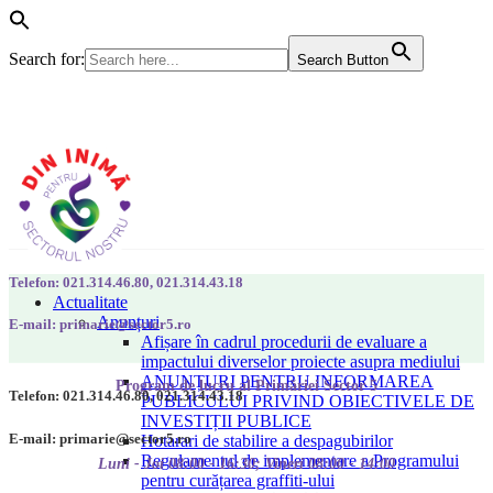
Search for:
Search Button
Telefon: 021.314.46.80, 021.314.43.18
Actualitate
Anunțuri
E-mail: primarie@sector5.ro
Afișare în cadrul procedurii de evaluare a
impactului diverselor proiecte asupra mediului
ANUNȚURI PENTRU INFORMAREA
Program de lucru al Primăriei Sector 5
Telefon: 021.314.46.80, 021.314.43.18
PUBLICULUI PRIVIND OBIECTIVELE DE
INVESTIȚII PUBLICE
E-mail: primarie@sector5.ro
Hotarari de stabilire a despagubirilor
Regulamentul de implementare a Programului
Luni - Joi 08:00 - 16:30; Vineri 08:00 - 14:00
pentru curățarea graffiti-ului