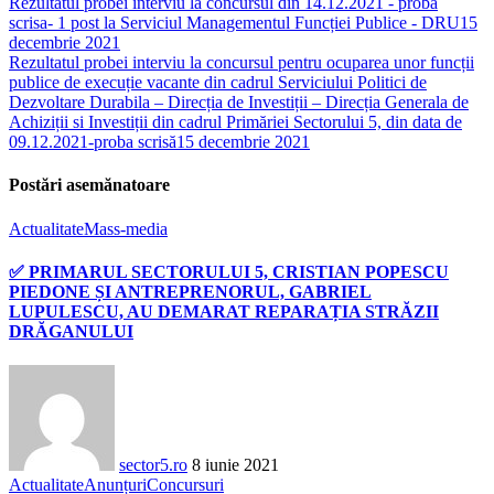
Rezultatul probei interviu la concursul din 14.12.2021 - proba
scrisa- 1 post la Serviciul Managementul Funcției Publice - DRU
15
decembrie 2021
Rezultatul probei interviu la concursul pentru ocuparea unor funcții
publice de execuție vacante din cadrul Serviciului Politici de
Dezvoltare Durabila – Direcția de Investiții – Direcția Generala de
Achiziții si Investiții din cadrul Primăriei Sectorului 5, din data de
09.12.2021-proba scrisă
15 decembrie 2021
Postări asemănatoare
Actualitate
Mass-media
✅ PRIMARUL SECTORULUI 5, CRISTIAN POPESCU
PIEDONE ȘI ANTREPRENORUL, GABRIEL
LUPULESCU, AU DEMARAT REPARAȚIA STRĂZII
DRĂGANULUI
sector5.ro
8 iunie 2021
Actualitate
Anunțuri
Concursuri