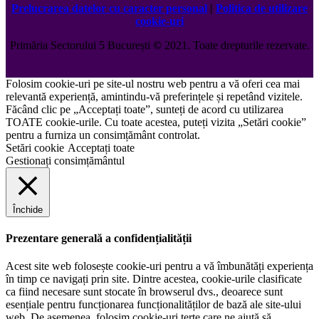
Prelucrarea datelor cu caracter personal
|
Politica de utilizare
cookie-uri
Primăria Sectorului 5 București
©️
2021. Toate drepturile rezervate.
Folosim cookie-uri pe site-ul nostru web pentru a vă oferi cea mai
relevantă experiență, amintindu-vă preferințele și repetând vizitele.
Făcând clic pe „Acceptați toate”, sunteți de acord cu utilizarea
TOATE cookie-urile. Cu toate acestea, puteți vizita „Setări cookie”
pentru a furniza un consimțământ controlat.
Setări cookie
Acceptați toate
Gestionați consimțământul
Închide
Prezentare generală a confidențialității
Acest site web folosește cookie-uri pentru a vă îmbunătăți experiența
în timp ce navigați prin site. Dintre acestea, cookie-urile clasificate
ca fiind necesare sunt stocate în browserul dvs., deoarece sunt
esențiale pentru funcționarea funcționalităților de bază ale site-ului
web. De asemenea, folosim cookie-uri terțe care ne ajută să