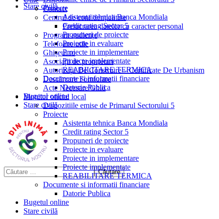
Stare civilă
Proiecte
Contact
Asistenta tehnica Banca Mondiala
Centrul de confidențialitate
Credit rating Sector 5
Prelucrarea datelor cu caracter personal
Propuneri de proiecte
Program audiențe
Proiecte in evaluare
Telefoane utile
Proiecte in implementare
Ghișeul.ro
Proiecte implementate
Asociații de proprietari
REABILITARE TERMICA
Autorizații De Construire – Certificate De Urbanism
Documente si informatii financiare
Descărcare Formulare
Datorie Publica
Acte Necesare/Ghid
Bugetul online
Monitor oficial local
Stare civilă
Dispozitiile emise de Primarul Sectorului 5
Proiecte
Asistenta tehnica Banca Mondiala
Credit rating Sector 5
Propuneri de proiecte
Proiecte in evaluare
Proiecte in implementare
Proiecte implementate
REABILITARE TERMICA
Documente si informatii financiare
Datorie Publica
Bugetul online
Stare civilă