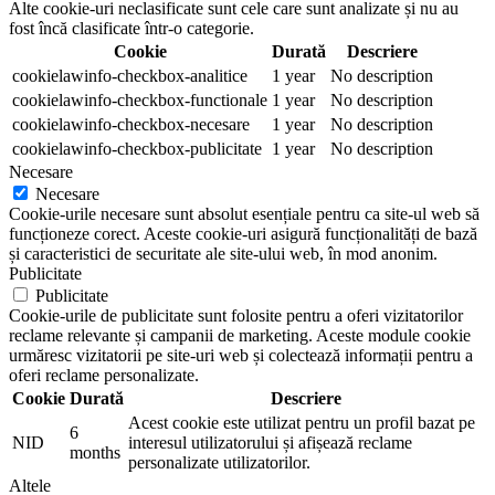
Alte cookie-uri neclasificate sunt cele care sunt analizate și nu au
fost încă clasificate într-o categorie.
Cookie
Durată
Descriere
cookielawinfo-checkbox-analitice
1 year
No description
cookielawinfo-checkbox-functionale
1 year
No description
cookielawinfo-checkbox-necesare
1 year
No description
cookielawinfo-checkbox-publicitate
1 year
No description
Necesare
Necesare
Cookie-urile necesare sunt absolut esențiale pentru ca site-ul web să
funcționeze corect. Aceste cookie-uri asigură funcționalități de bază
și caracteristici de securitate ale site-ului web, în mod anonim.
Publicitate
Publicitate
Cookie-urile de publicitate sunt folosite pentru a oferi vizitatorilor
reclame relevante și campanii de marketing. Aceste module cookie
urmăresc vizitatorii pe site-uri web și colectează informații pentru a
oferi reclame personalizate.
Cookie
Durată
Descriere
Acest cookie este utilizat pentru un profil bazat pe
6
NID
interesul utilizatorului și afișează reclame
months
personalizate utilizatorilor.
Altele