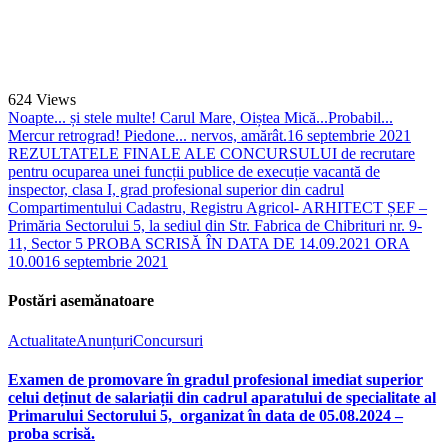
624
Views
Noapte... și stele multe! Carul Mare, Oiștea Mică...Probabil...
Mercur retrograd! Piedone... nervos, amărât.
16 septembrie 2021
REZULTATELE FINALE ALE CONCURSULUI de recrutare
pentru ocuparea unei funcții publice de execuție vacantă de
inspector, clasa I, grad profesional superior din cadrul
Compartimentului Cadastru, Registru Agricol- ARHITECT ȘEF –
Primăria Sectorului 5, la sediul din Str. Fabrica de Chibrituri nr. 9-
11, Sector 5 PROBA SCRISĂ ÎN DATA DE 14.09.2021 ORA
10.00
16 septembrie 2021
Postări asemănatoare
Actualitate
Anunțuri
Concursuri
Examen de promovare în gradul profesional imediat superior
celui deținut de salariații din cadrul aparatului de specialitate al
Primarului Sectorului 5, organizat în data de 05.08.2024 –
proba scrisă.