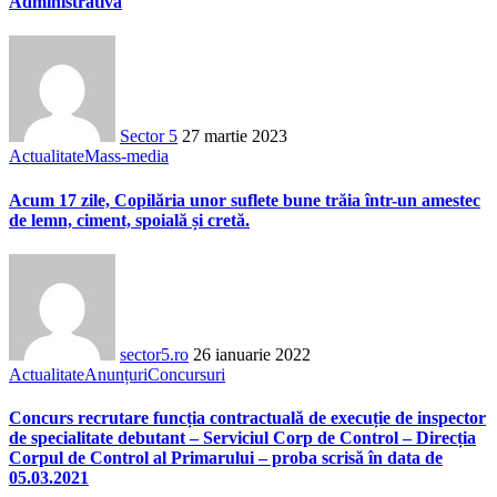
Administrativă
Sector 5
27 martie 2023
Actualitate
Mass-media
Acum 17 zile, Copilăria unor suflete bune trăia într-un amestec
de lemn, ciment, spoială și cretă.
sector5.ro
26 ianuarie 2022
Actualitate
Anunțuri
Concursuri
Concurs recrutare funcția contractuală de execuție de inspector
de specialitate debutant – Serviciul Corp de Control – Direcția
Corpul de Control al Primarului – proba scrisă în data de
05.03.2021