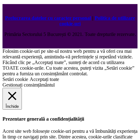
Prelucrarea datelor cu caracter personal
|
Politica de utilizare
cookie-uri
Primăria Sectorului 5 București
©️
2021. Toate drepturile rezervate.
Folosim cookie-uri pe site-ul nostru web pentru a vă oferi cea mai
relevantă experiență, amintindu-vă preferințele și repetând vizitele.
Făcând clic pe „Acceptați toate”, sunteți de acord cu utilizarea
TOATE cookie-urile. Cu toate acestea, puteți vizita „Setări cookie”
pentru a furniza un consimțământ controlat.
Setări cookie
Acceptați toate
Gestionați consimțământul
Închide
Prezentare generală a confidențialității
Acest site web folosește cookie-uri pentru a vă îmbunătăți experiența
în timp ce navigați prin site. Dintre acestea, cookie-urile clasificate