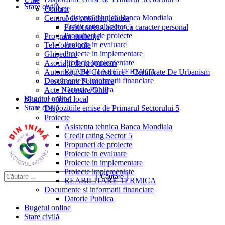
Stare civilă
Proiecte
Contact
Asistenta tehnica Banca Mondiala
Centrul de confidențialitate
Credit rating Sector 5
Prelucrarea datelor cu caracter personal
Propuneri de proiecte
Program audiențe
Proiecte in evaluare
Telefoane utile
Proiecte in implementare
Ghișeul.ro
Proiecte implementate
Asociații de proprietari
REABILITARE TERMICA
Autorizații De Construire – Certificate De Urbanism
Documente si informatii financiare
Descărcare Formulare
Datorie Publica
Acte Necesare/Ghid
Bugetul online
Monitor oficial local
Stare civilă
Dispozitiile emise de Primarul Sectorului 5
Proiecte
Asistenta tehnica Banca Mondiala
Credit rating Sector 5
Propuneri de proiecte
Proiecte in evaluare
Proiecte in implementare
Proiecte implementate
REABILITARE TERMICA
Documente si informatii financiare
Datorie Publica
Bugetul online
Stare civilă