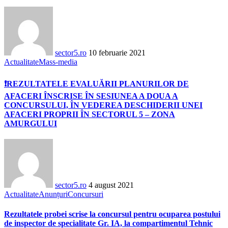
sector5.ro
10 februarie 2021
Actualitate
Mass-media
❗REZULTATELE EVALUĂRII PLANURILOR DE
AFACERI ÎNSCRISE ÎN SESIUNEA A DOUA A
CONCURSULUI, ÎN VEDEREA DESCHIDERII UNEI
AFACERI PROPRII ÎN SECTORUL 5 – ZONA
AMURGULUI
sector5.ro
4 august 2021
Actualitate
Anunțuri
Concursuri
Rezultatele probei scrise la concursul pentru ocuparea postului
de inspector de specialitate Gr. IA, la compartimentul Tehnic