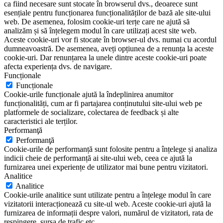
ca fiind necesare sunt stocate în browserul dvs., deoarece sunt
esențiale pentru funcționarea funcționalităților de bază ale site-ului
web. De asemenea, folosim cookie-uri terțe care ne ajută să
analizăm și să înțelegem modul în care utilizați acest site web.
Aceste cookie-uri vor fi stocate în browser-ul dvs. numai cu acordul
dumneavoastră. De asemenea, aveți opțiunea de a renunța la aceste
cookie-uri. Dar renunțarea la unele dintre aceste cookie-uri poate
afecta experiența dvs. de navigare.
Funcționale
Funcționale
Cookie-urile funcționale ajută la îndeplinirea anumitor
funcționalități, cum ar fi partajarea conținutului site-ului web pe
platformele de socializare, colectarea de feedback și alte
caracteristici ale terților.
Performanţă
Performanţă
Cookie-urile de performanță sunt folosite pentru a înțelege și analiza
indicii cheie de performanță ai site-ului web, ceea ce ajută la
furnizarea unei experiențe de utilizator mai bune pentru vizitatori.
Analitice
Analitice
Cookie-urile analitice sunt utilizate pentru a înțelege modul în care
vizitatorii interacționează cu site-ul web. Aceste cookie-uri ajută la
furnizarea de informații despre valori, numărul de vizitatori, rata de
respingere, sursa de trafic etc.