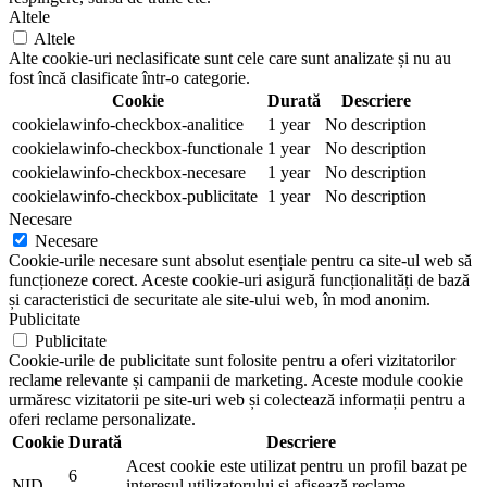
Altele
Altele
Alte cookie-uri neclasificate sunt cele care sunt analizate și nu au
fost încă clasificate într-o categorie.
Cookie
Durată
Descriere
cookielawinfo-checkbox-analitice
1 year
No description
cookielawinfo-checkbox-functionale
1 year
No description
cookielawinfo-checkbox-necesare
1 year
No description
cookielawinfo-checkbox-publicitate
1 year
No description
Necesare
Necesare
Cookie-urile necesare sunt absolut esențiale pentru ca site-ul web să
funcționeze corect. Aceste cookie-uri asigură funcționalități de bază
și caracteristici de securitate ale site-ului web, în mod anonim.
Publicitate
Publicitate
Cookie-urile de publicitate sunt folosite pentru a oferi vizitatorilor
reclame relevante și campanii de marketing. Aceste module cookie
urmăresc vizitatorii pe site-uri web și colectează informații pentru a
oferi reclame personalizate.
Cookie
Durată
Descriere
Acest cookie este utilizat pentru un profil bazat pe
6
NID
interesul utilizatorului și afișează reclame