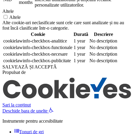
months
personalizate utilizatorilor.
Altele
Altele
Alte cookie-uri neclasificate sunt cele care sunt analizate și nu au
fost încă clasificate într-o categorie.
Cookie
Durată
Descriere
cookielawinfo-checkbox-analitice
1 year
No description
cookielawinfo-checkbox-functionale
1 year
No description
cookielawinfo-checkbox-necesare
1 year
No description
cookielawinfo-checkbox-publicitate
1 year
No description
SALVEAZĂ ȘI ACCEPTĂ
Propulsat de
Sari la conținut
Deschide bara de unelte
Instrumente pentru accesibilitate
Tonuri de gri