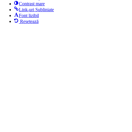
Contrast mare
Link-uri Subliniate
Font lizibil
Resetează