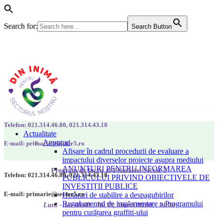
Search for:
Search Button
Telefon: 021.314.46.80, 021.314.43.18
Actualitate
Anunțuri
E-mail: primarie@sector5.ro
Afișare în cadrul procedurii de evaluare a
impactului diverselor proiecte asupra mediului
ANUNȚURI PENTRU INFORMAREA
Program de lucru al Primăriei Sector 5
Telefon: 021.314.46.80, 021.314.43.18
PUBLICULUI PRIVIND OBIECTIVELE DE
INVESTIȚII PUBLICE
E-mail: primarie@sector5.ro
Hotarari de stabilire a despagubirilor
Regulamentul de implementare a Programului
Luni - Joi 08:00 - 16:30; Vineri 08:00 - 14:00
pentru curățarea graffiti-ului