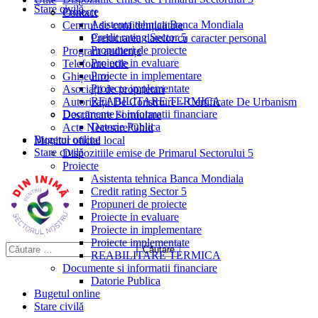
Stare civilă
Proiecte
Contact
Asistenta tehnica Banca Mondiala
Centrul de confidențialitate
Credit rating Sector 5
Prelucrarea datelor cu caracter personal
Propuneri de proiecte
Program audiențe
Proiecte in evaluare
Telefoane utile
Proiecte in implementare
Ghișeul.ro
Proiecte implementate
Asociații de proprietari
REABILITARE TERMICA
Autorizații De Construire – Certificate De Urbanism
Documente si informatii financiare
Descărcare Formulare
Datorie Publica
Acte Necesare/Ghid
Bugetul online
Monitor oficial local
Stare civilă
Dispozitiile emise de Primarul Sectorului 5
Proiecte
Asistenta tehnica Banca Mondiala
Credit rating Sector 5
Propuneri de proiecte
Proiecte in evaluare
Proiecte in implementare
Proiecte implementate
REABILITARE TERMICA
Documente si informatii financiare
Datorie Publica
Bugetul online
Stare civilă