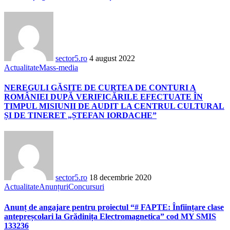
sector5.ro
4 august 2022
Actualitate
Mass-media
NEREGULI GĂSITE DE CURTEA DE CONTURI A
ROMÂNIEI DUPĂ VERIFICĂRILE EFECTUATE ÎN
TIMPUL MISIUNII DE AUDIT LA CENTRUL CULTURAL
ȘI DE TINERET „ȘTEFAN IORDACHE”
sector5.ro
18 decembrie 2020
Actualitate
Anunțuri
Concursuri
Anunț de angajare pentru proiectul “# FAPTE: Înființare clase
antepreșcolari la Grădinița Electromagnetica” cod MY SMIS
133236