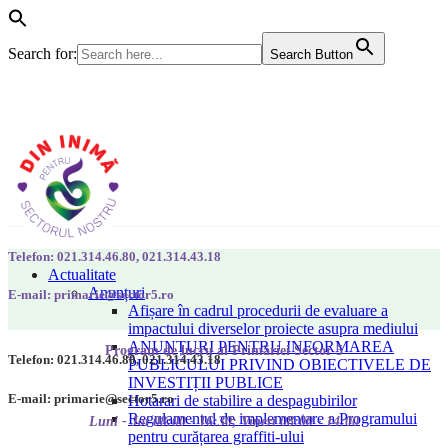
Search for:
Search Button
Telefon: 021.314.46.80, 021.314.43.18
Actualitate
Anunțuri
E-mail: primarie@sector5.ro
Afișare în cadrul procedurii de evaluare a
impactului diverselor proiecte asupra mediului
ANUNȚURI PENTRU INFORMAREA
Program de lucru al Primăriei Sector 5
Telefon: 021.314.46.80, 021.314.43.18
PUBLICULUI PRIVIND OBIECTIVELE DE
INVESTIȚII PUBLICE
E-mail: primarie@sector5.ro
Hotarari de stabilire a despagubirilor
Regulamentul de implementare a Programului
Luni - Joi 08:00 - 16:30; Vineri 08:00 - 14:00
pentru curățarea graffiti-ului