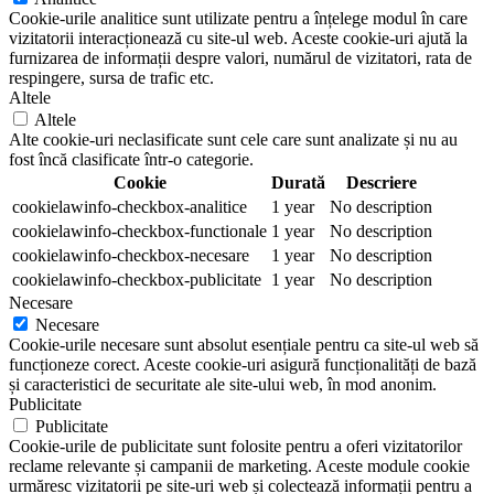
Cookie-urile analitice sunt utilizate pentru a înțelege modul în care
vizitatorii interacționează cu site-ul web. Aceste cookie-uri ajută la
furnizarea de informații despre valori, numărul de vizitatori, rata de
respingere, sursa de trafic etc.
Altele
Altele
Alte cookie-uri neclasificate sunt cele care sunt analizate și nu au
fost încă clasificate într-o categorie.
Cookie
Durată
Descriere
cookielawinfo-checkbox-analitice
1 year
No description
cookielawinfo-checkbox-functionale
1 year
No description
cookielawinfo-checkbox-necesare
1 year
No description
cookielawinfo-checkbox-publicitate
1 year
No description
Necesare
Necesare
Cookie-urile necesare sunt absolut esențiale pentru ca site-ul web să
funcționeze corect. Aceste cookie-uri asigură funcționalități de bază
și caracteristici de securitate ale site-ului web, în mod anonim.
Publicitate
Publicitate
Cookie-urile de publicitate sunt folosite pentru a oferi vizitatorilor
reclame relevante și campanii de marketing. Aceste module cookie
urmăresc vizitatorii pe site-uri web și colectează informații pentru a