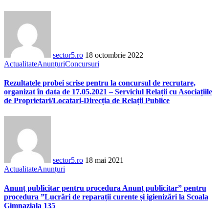
sector5.ro
18 octombrie 2022
Actualitate
Anunțuri
Concursuri
Rezultatele probei scrise pentru la concursul de recrutare,
organizat în data de 17.05.2021 – Serviciul Relații cu Asociațiile
de Proprietari/Locatari-Direcția de Relații Publice
sector5.ro
18 mai 2021
Actualitate
Anunțuri
Anunț publicitar pentru procedura Anunț publicitar” pentru
procedura ”Lucrări de reparații curente și igienizări la Scoala
Gimnaziala 135