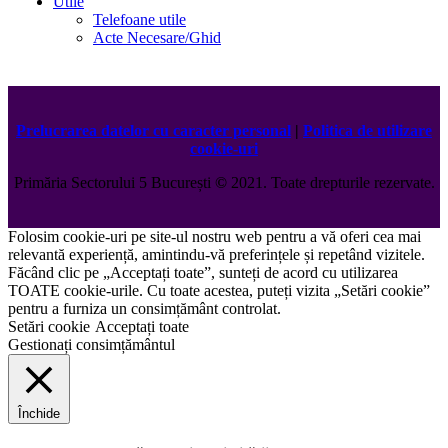
Utile
Telefoane utile
Acte Necesare/Ghid
Prelucrarea datelor cu caracter personal
|
Politica de utilizare
cookie-uri
Primăria Sectorului 5 București
©️
2021. Toate drepturile rezervate.
Folosim cookie-uri pe site-ul nostru web pentru a vă oferi cea mai
relevantă experiență, amintindu-vă preferințele și repetând vizitele.
Făcând clic pe „Acceptați toate”, sunteți de acord cu utilizarea
TOATE cookie-urile. Cu toate acestea, puteți vizita „Setări cookie”
pentru a furniza un consimțământ controlat.
Setări cookie
Acceptați toate
Gestionați consimțământul
Închide