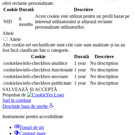
oferi reclame personalizate.
Cookie
Durată
Descriere
Acest cookie este utilizat pentru un profil bazat pe
6
NID
interesul utilizatorului și afișează reclame
months
personalizate utilizatorilor.
Altele
Altele
Alte cookie-uri neclasificate sunt cele care sunt analizate și nu au
fost încă clasificate într-o categorie.
Cookie
Durată
Descriere
cookielawinfo-checkbox-analitice
1 year
No description
cookielawinfo-checkbox-functionale
1 year
No description
cookielawinfo-checkbox-necesare
1 year
No description
cookielawinfo-checkbox-publicitate
1 year
No description
SALVEAZĂ ȘI ACCEPTĂ
Propulsat de
Sari la conținut
Deschide bara de unelte
Instrumente pentru accesibilitate
Tonuri de gri
Contrast mare