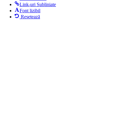
Link-uri Subliniate
Font lizibil
Resetează