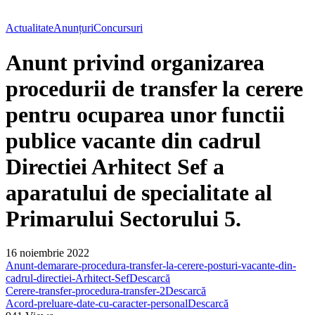
Actualitate
Anunțuri
Concursuri
Anunt privind organizarea
procedurii de transfer la cerere
pentru ocuparea unor functii
publice vacante din cadrul
Directiei Arhitect Sef a
aparatului de specialitate al
Primarului Sectorului 5.
16 noiembrie 2022
Anunt-demarare-procedura-transfer-la-cerere-posturi-vacante-din-
cadrul-directiei-Arhitect-Sef
Descarcă
Cerere-transfer-procedura-transfer-2
Descarcă
Acord-preluare-date-cu-caracter-personal
Descarcă