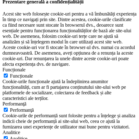
Prezentare generală a confidențialității
Acest site web folosește cookie-uri pentru a vă îmbunătăți experiența
în timp ce navigați prin site. Dintre acestea, cookie-urile clasificate
ca fiind necesare sunt stocate în browserul dvs., deoarece sunt
esențiale pentru funcționarea funcționalităților de bază ale site-ului
web. De asemenea, folosim cookie-uri terțe care ne ajută să
analizăm și să înțelegem modul în care utilizați acest site web.
Aceste cookie-uri vor fi stocate în browser-ul dvs. numai cu acordul
dumneavoastră. De asemenea, aveți opțiunea de a renunța la aceste
cookie-uri. Dar renunțarea la unele dintre aceste cookie-uri poate
afecta experiența dvs. de navigare.
Funcționale
Funcționale
Cookie-urile funcționale ajută la îndeplinirea anumitor
funcționalități, cum ar fi partajarea conținutului site-ului web pe
platformele de socializare, colectarea de feedback și alte
caracteristici ale terților.
Performanţă
Performanţă
Cookie-urile de performanță sunt folosite pentru a înțelege și analiza
indicii cheie de performanță ai site-ului web, ceea ce ajută la
furnizarea unei experiențe de utilizator mai bune pentru vizitatori.
Analitice
Analitice