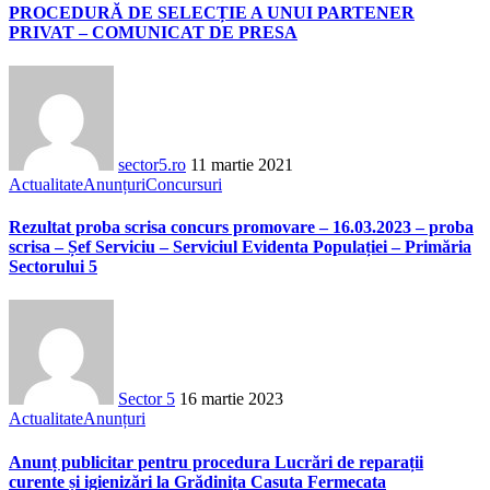
PROCEDURĂ DE SELECȚIE A UNUI PARTENER
PRIVAT – COMUNICAT DE PRESA
sector5.ro
11 martie 2021
Actualitate
Anunțuri
Concursuri
Rezultat proba scrisa concurs promovare – 16.03.2023 – proba
scrisa – Șef Serviciu – Serviciul Evidenta Populației – Primăria
Sectorului 5
Sector 5
16 martie 2023
Actualitate
Anunțuri
Anunț publicitar pentru procedura Lucrări de reparații
curente și igienizări la Grădinița Casuta Fermecata