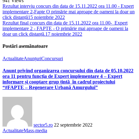
941
Views
Rezultat interviu concurs din data de 15.11.2022 ora 11.00 - Expert
implementare 2-Fapte O primărie mai aproape de oameni la doar un
click distanță
15 noiembrie 2022
Rezultat final concurs din data de 15.11.2022 ora 11.00- Expert
implementare 2 - FAPTE - O primărie mai aproape de oameni la
doar un click distanță.
17 noiembrie 2022
Postări asemănatoare
Actualitate
Anunțuri
Concursuri
Anunt privind organizarea concursului din data de 05.10.2022
ora 11 pentru funcția de Expert implementare 4 – Expert
informare și cooptare grup țintă în cadrul proiectului
“#FAPTE – Regenerare Urbană Amurgului”
sector5.ro
22 septembrie 2022
Actualitate
Mass-media