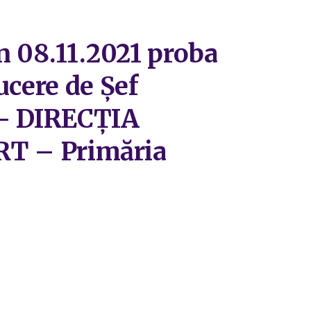
in 08.11.2021 proba
ucere de Șef
t – DIRECȚIA
T – Primăria