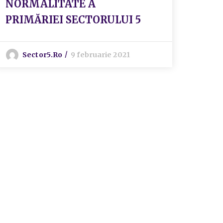
NORMALITATE A
func
PRIMĂRIEI SECTORULUI 5
cond
Serv
Moni
Sector5.ro
9 februarie 2021
din 
S