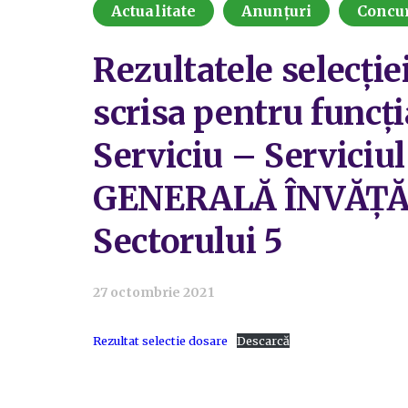
Actualitate
Anunțuri
Concu
Rezultatele selecție
scrisa pentru funcț
Serviciu – Serviciu
GENERALĂ ÎNVĂȚĂM
Sectorului 5
27 octombrie 2021
Rezultat selectie dosare
Descarcă