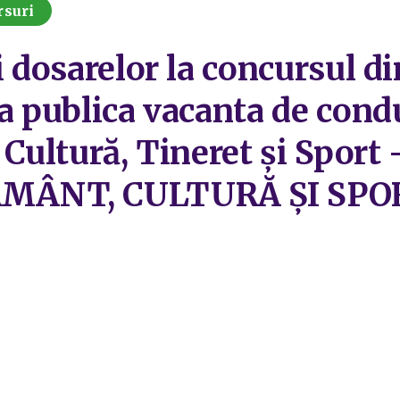
rsuri
i dosarelor la concursul d
ia publica vacanta de cond
l Cultură, Tineret și Spor
ÂNT, CULTURĂ ȘI SPOR