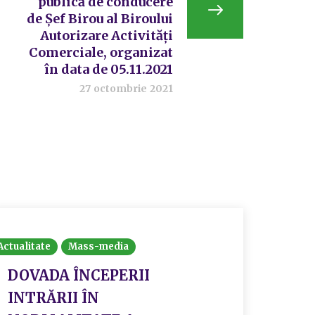
publică de conducere
de Șef Birou al Biroului
Autorizare Activități
Comerciale, organizat
în data de 05.11.2021
27 octombrie 2021
Actualitate
Mass-media
Actualit
DOVADA ÎNCEPERII
Rezu
INTRĂRII ÎN
conc