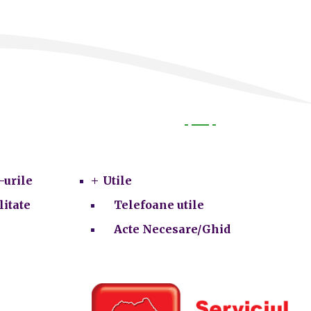
Utile
-urile
Utile
litate
Telefoane utile
Acte Necesare/Ghid