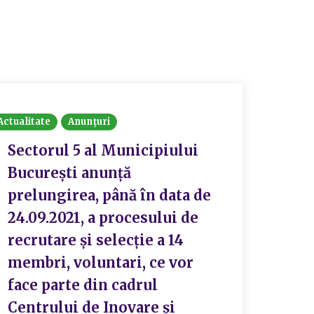
Actualitate
Anunțuri
Actualit
Sectorul 5 al Municipiului
REZ
Bucureşti anunţă
DOS
prelungirea, până în data de
CON
24.09.2021, a procesului de
27.0
recrutare şi selecţie a 14
ACH
membri, voluntari, ce vor
face parte din cadrul
S
Centrului de Inovare şi