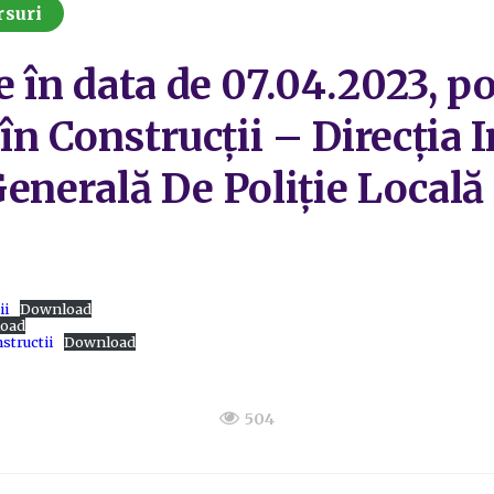
rsuri
 în data de 07.04.2023, pol
 în Construcții – Direcția 
Generală De Poliție Locală
ii
Download
oad
structii
Download
504