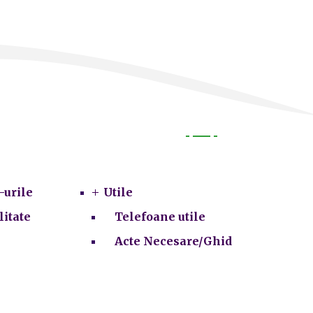
Utile
-urile
Utile
litate
Telefoane utile
Acte Necesare/Ghid