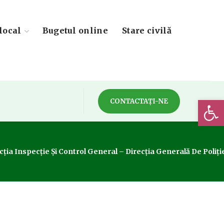
local
Bugetul online
Stare civilă
Deschide 
CONTACTAȚI-NE
ecția Inspecție Și Control General – Direcția Generală De Poliți