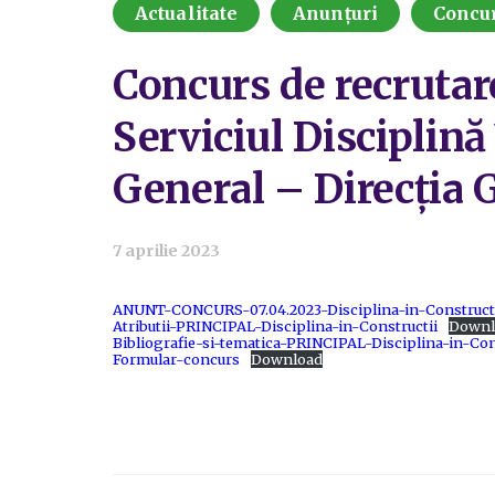
Actualitate
Anunțuri
Concu
Concurs de recrutare
Serviciul Disciplină
General – Direcția 
7 aprilie 2023
ANUNT-CONCURS-07.04.2023-Disciplina-in-Construct
Atributii-PRINCIPAL-Disciplina-in-Constructii
Downl
Bibliografie-si-tematica-PRINCIPAL-Disciplina-in-Con
Formular-concurs
Download