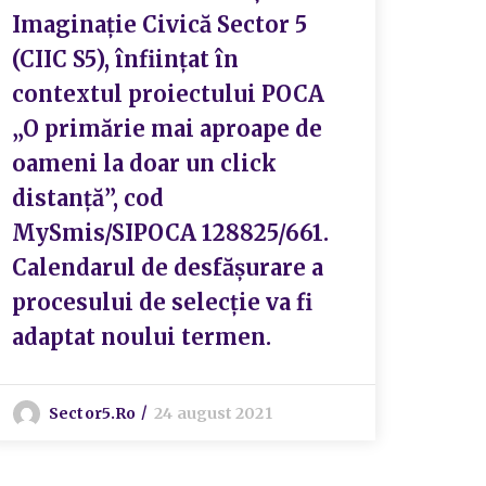
Imaginaţie Civică Sector 5
(CIIC S5), înfiinţat în
contextul proiectului POCA
„O primărie mai aproape de
oameni la doar un click
distanţă”, cod
MySmis/SIPOCA 128825/661.
Calendarul de desfășurare a
procesului de selecție va fi
adaptat noului termen.
Sector5.ro
24 august 2021