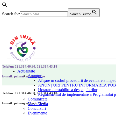
Search for:
Search Button
Telefon: 021.314.46.80, 021.314.43.18
Actualitate
Anunțuri
E-mail: primarie@sector5.ro
Afișare în cadrul procedurii de evaluare a impac
ANUNȚURI PENTRU INFORMAREA PUBLI
Hotarari de stabilire a despagubirilor
Telefon: 021.314.46.80, 021.314.43.18
Regulamentul de implementare a Programului pen
Comunicate
E-mail: primarie@sector5.ro
Mass-Media
Concursuri
Evenimente