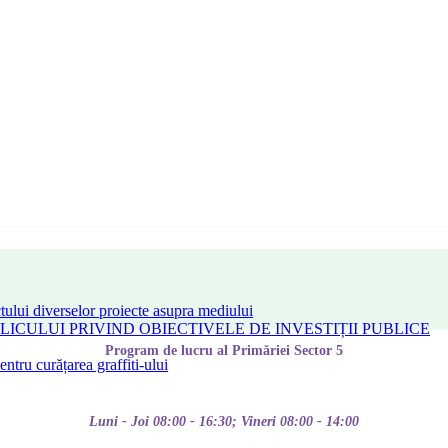
tului diverselor proiecte asupra mediului
CULUI PRIVIND OBIECTIVELE DE INVESTIȚII PUBLICE
Program de lucru al Primăriei Sector 5
tru curățarea graffiti-ului
Luni - Joi 08:00 - 16:30; Vineri 08:00 - 14:00