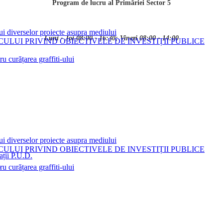
Program de lucru al Primăriei Sector 5
ui diverselor proiecte asupra mediului
Luni - Joi 08:00 - 16:30; Vineri 08:00 - 14:00
LUI PRIVIND OBIECTIVELE DE INVESTIȚII PUBLICE
 curățarea graffiti-ului
ui diverselor proiecte asupra mediului
LUI PRIVIND OBIECTIVELE DE INVESTIȚII PUBLICE
ații P.U.D.
i
 curățarea graffiti-ului