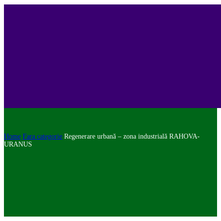
Home
Fara categorie
Regenerare urbană – zona industrială RAHOVA-
URANUS