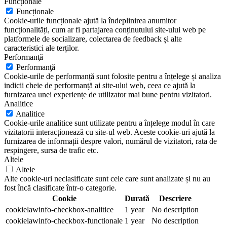
Funcționale
Funcționale
Cookie-urile funcționale ajută la îndeplinirea anumitor
funcționalități, cum ar fi partajarea conținutului site-ului web pe
platformele de socializare, colectarea de feedback și alte
caracteristici ale terților.
Performanţă
Performanţă
Cookie-urile de performanță sunt folosite pentru a înțelege și analiza
indicii cheie de performanță ai site-ului web, ceea ce ajută la
furnizarea unei experiențe de utilizator mai bune pentru vizitatori.
Analitice
Analitice
Cookie-urile analitice sunt utilizate pentru a înțelege modul în care
vizitatorii interacționează cu site-ul web. Aceste cookie-uri ajută la
furnizarea de informații despre valori, numărul de vizitatori, rata de
respingere, sursa de trafic etc.
Altele
Altele
Alte cookie-uri neclasificate sunt cele care sunt analizate și nu au
fost încă clasificate într-o categorie.
Cookie
Durată
Descriere
cookielawinfo-checkbox-analitice
1 year
No description
cookielawinfo-checkbox-functionale
1 year
No description