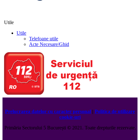
Utile
Utile
Telefoane utile
Acte Necesare/Ghid
Prelucrarea datelor cu caracter personal
|
Politica de utilizare
cookie-uri
Primăria Sectorului 5 București
©️
2021. Toate drepturile rezervate.