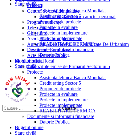
Stare civilă
Proiecte
Contact
Asistenta tehnica Banca Mondiala
Centrul de confidențialitate
Credit rating Sector 5
Prelucrarea datelor cu caracter personal
Propuneri de proiecte
Program audiențe
Proiecte in evaluare
Telefoane utile
Proiecte in implementare
Ghișeul.ro
Proiecte implementate
Asociații de proprietari
REABILITARE TERMICA
Autorizații De Construire – Certificate De Urbanism
Documente si informatii financiare
Descărcare Formulare
Datorie Publica
Acte Necesare/Ghid
Bugetul online
Monitor oficial local
Stare civilă
Dispozitiile emise de Primarul Sectorului 5
Proiecte
Asistenta tehnica Banca Mondiala
Credit rating Sector 5
Propuneri de proiecte
Proiecte in evaluare
Proiecte in implementare
Proiecte implementate
REABILITARE TERMICA
Documente si informatii financiare
Datorie Publica
Bugetul online
Stare civilă