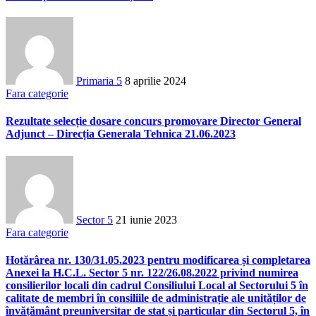
Primaria 5
8 aprilie 2024
Fara categorie
Rezultate selecție dosare concurs promovare Director General
Adjunct – Direcția Generala Tehnica 21.06.2023
Sector 5
21 iunie 2023
Fara categorie
Hotărârea nr. 130/31.05.2023 pentru modificarea și completarea
Anexei la H.C.L. Sector 5 nr. 122/26.08.2022 privind numirea
consilierilor locali din cadrul Consiliului Local al Sectorului 5 în
calitate de membri în consiliile de administrație ale unităților de
învățământ preuniversitar de stat și particular din Sectorul 5, în