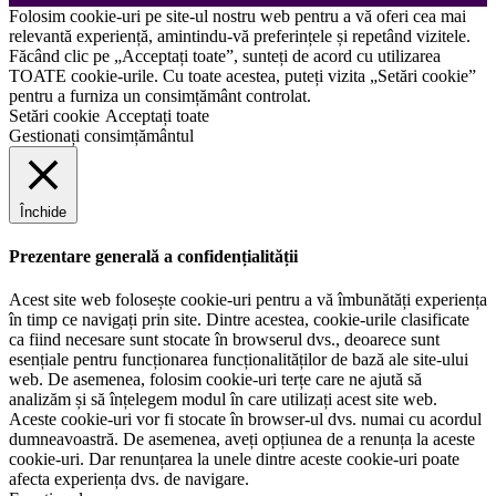
Folosim cookie-uri pe site-ul nostru web pentru a vă oferi cea mai
relevantă experiență, amintindu-vă preferințele și repetând vizitele.
Făcând clic pe „Acceptați toate”, sunteți de acord cu utilizarea
TOATE cookie-urile. Cu toate acestea, puteți vizita „Setări cookie”
pentru a furniza un consimțământ controlat.
Setări cookie
Acceptați toate
Gestionați consimțământul
Închide
Prezentare generală a confidențialității
Acest site web folosește cookie-uri pentru a vă îmbunătăți experiența
în timp ce navigați prin site. Dintre acestea, cookie-urile clasificate
ca fiind necesare sunt stocate în browserul dvs., deoarece sunt
esențiale pentru funcționarea funcționalităților de bază ale site-ului
web. De asemenea, folosim cookie-uri terțe care ne ajută să
analizăm și să înțelegem modul în care utilizați acest site web.
Aceste cookie-uri vor fi stocate în browser-ul dvs. numai cu acordul
dumneavoastră. De asemenea, aveți opțiunea de a renunța la aceste
cookie-uri. Dar renunțarea la unele dintre aceste cookie-uri poate
afecta experiența dvs. de navigare.