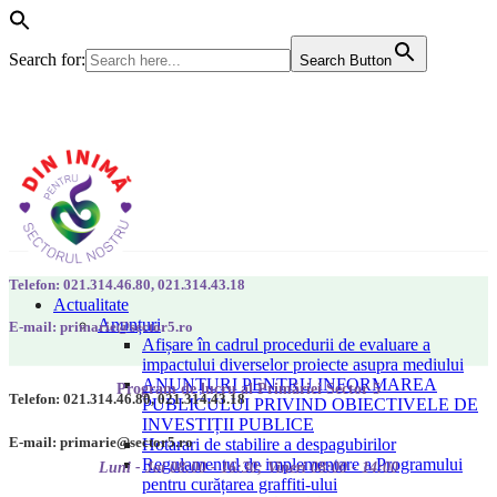
Search for:
Search Button
Telefon: 021.314.46.80, 021.314.43.18
Actualitate
Anunțuri
E-mail: primarie@sector5.ro
Afișare în cadrul procedurii de evaluare a
impactului diverselor proiecte asupra mediului
ANUNȚURI PENTRU INFORMAREA
Program de lucru al Primăriei Sector 5
Telefon: 021.314.46.80, 021.314.43.18
PUBLICULUI PRIVIND OBIECTIVELE DE
INVESTIȚII PUBLICE
E-mail: primarie@sector5.ro
Hotarari de stabilire a despagubirilor
Regulamentul de implementare a Programului
Luni - Joi 08:00 - 16:30; Vineri 08:00 - 14:00
pentru curățarea graffiti-ului