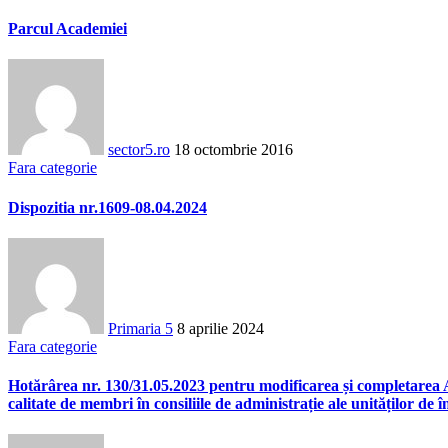
Parcul Academiei
sector5.ro
18 octombrie 2016
Fara categorie
Dispozitia nr.1609-08.04.2024
Primaria 5
8 aprilie 2024
Fara categorie
Hotărârea nr. 130/31.05.2023 pentru modificarea și completarea An
calitate de membri în consiliile de administrație ale unităților de