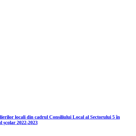
rilor locali din cadrul Consiliului Local al Sectorului 5 în
nul școlar 2022-2023