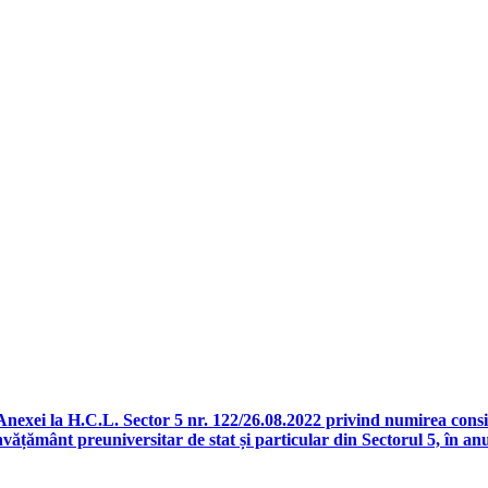
exei la H.C.L. Sector 5 nr. 122/26.08.2022 privind numirea consilie
 învățământ preuniversitar de stat și particular din Sectorul 5, în a