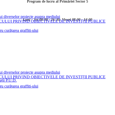
Program de lucru al Primăriei Sector 5
ui diverselor proiecte asupra mediului
Luni - Joi 08:00 - 16:30; Vineri 08:00 - 14:00
LUI PRIVIND OBIECTIVELE DE INVESTIȚII PUBLICE
 curățarea graffiti-ului
ui diverselor proiecte asupra mediului
LUI PRIVIND OBIECTIVELE DE INVESTIȚII PUBLICE
ații P.U.D.
i
 curățarea graffiti-ului