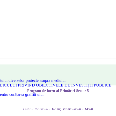
tului diverselor proiecte asupra mediului
CULUI PRIVIND OBIECTIVELE DE INVESTIȚII PUBLICE
Program de lucru al Primăriei Sector 5
tru curățarea graffiti-ului
Luni - Joi 08:00 - 16:30; Vineri 08:00 - 14:00