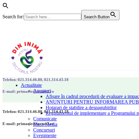
Search for:
Search Button
Telefon: 021.314.46.80, 021.314.43.18
Actualitate
Anunțuri
E-mail: primarie@sector5.ro
Afișare în cadrul procedurii de evaluare a impac
ANUNȚURI PENTRU INFORMAREA PUBLI
Hotarari de stabilire a despagubirilor
Telefon: 021.314.46.80, 021.314.43.18
Regulamentul de implementare a Programului pen
Comunicate
E-mail: primarie@sector5.ro
Mass-Media
Concursuri
Evenimente