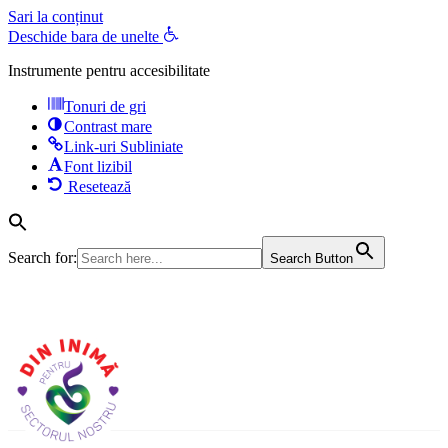
Sari la conținut
Deschide bara de unelte
Instrumente pentru accesibilitate
Tonuri de gri
Contrast mare
Link-uri Subliniate
Font lizibil
Resetează
Search for:
Search Button