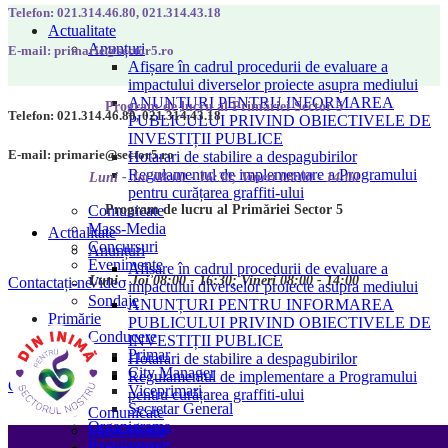
Telefon: 021.314.46.80, 021.314.43.18
Actualitate
Anunțuri
E-mail: primarie@sector5.ro
Afișare în cadrul procedurii de evaluare a
impactului diverselor proiecte asupra mediului
ANUNȚURI PENTRU INFORMAREA
Program de lucru al Primăriei Sector 5
Telefon: 021.314.46.80, 021.314.43.18
PUBLICULUI PRIVIND OBIECTIVELE DE
INVESTIȚII PUBLICE
E-mail: primarie@sector5.ro
Hotarari de stabilire a despagubirilor
Regulamentul de implementare a Programului
Luni - Joi 08:00 - 16:30; Vineri 08:00 - 14:00
pentru curățarea graffiti-ului
Program de lucru al Primăriei Sector 5
Comunicate
Mass-Media
Actualitate
Concursuri
Anunțuri
Evenimente
Afișare în cadrul procedurii de evaluare a
Luni - Joi 08:00 - 16:30; Vineri 08:00 - 14:00
Video
Contactați-ne
impactului diverselor proiecte asupra mediului
Sondaje
ANUNȚURI PENTRU INFORMAREA
Primărie
PUBLICULUI PRIVIND OBIECTIVELE DE
Conducere
INVESTIȚII PUBLICE
Primar
Hotarari de stabilire a despagubirilor
City Manager
Regulamentul de implementare a Programului
Contactați-ne
Viceprimari
pentru curățarea graffiti-ului
Secretar General
Comunicate
Organigrama
Mass-Media
Regulamente