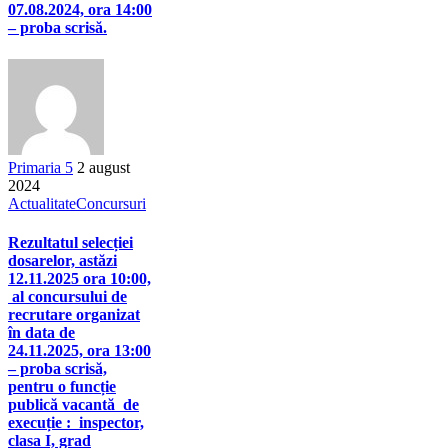
07.08.2024, ora 14:00
– proba scrisă.
Primaria 5
2 august
2024
Actualitate
Concursuri
Rezultatul selecției
dosarelor, astăzi
12.11.2025 ora 10:00,
al concursului de
recrutare organizat
în data de
24.11.2025, ora 13:00
– proba scrisă,
pentru o funcție
publică vacantă de
execuție : inspector,
clasa I, grad