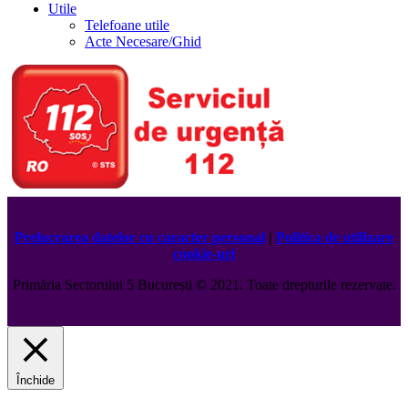
Utile
Telefoane utile
Acte Necesare/Ghid
Prelucrarea datelor cu caracter personal
|
Politica de utilizare
cookie-uri
Primăria Sectorului 5 București
©️
2021. Toate drepturile rezervate.
Închide