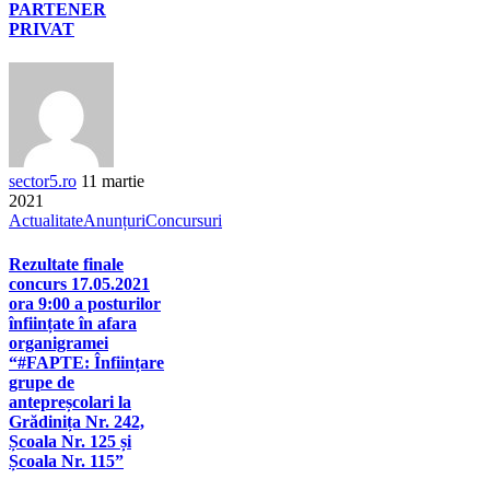
PARTENER
PRIVAT
sector5.ro
11 martie
2021
Actualitate
Anunțuri
Concursuri
Rezultate finale
concurs 17.05.2021
ora 9:00 a posturilor
înființate în afara
organigramei
“#FAPTE: Înființare
grupe de
antepreșcolari la
Grădinița Nr. 242,
Școala Nr. 125 și
Școala Nr. 115”