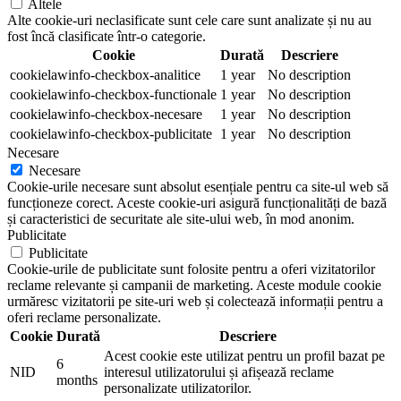
Altele
Alte cookie-uri neclasificate sunt cele care sunt analizate și nu au
fost încă clasificate într-o categorie.
Cookie
Durată
Descriere
cookielawinfo-checkbox-analitice
1 year
No description
cookielawinfo-checkbox-functionale
1 year
No description
cookielawinfo-checkbox-necesare
1 year
No description
cookielawinfo-checkbox-publicitate
1 year
No description
Necesare
Necesare
Cookie-urile necesare sunt absolut esențiale pentru ca site-ul web să
funcționeze corect. Aceste cookie-uri asigură funcționalități de bază
și caracteristici de securitate ale site-ului web, în mod anonim.
Publicitate
Publicitate
Cookie-urile de publicitate sunt folosite pentru a oferi vizitatorilor
reclame relevante și campanii de marketing. Aceste module cookie
urmăresc vizitatorii pe site-uri web și colectează informații pentru a
oferi reclame personalizate.
Cookie
Durată
Descriere
Acest cookie este utilizat pentru un profil bazat pe
6
NID
interesul utilizatorului și afișează reclame
months
personalizate utilizatorilor.