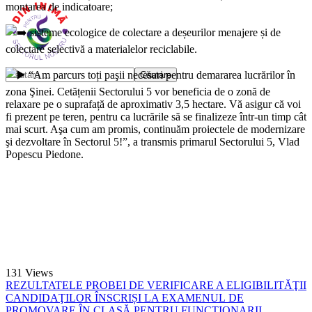
montarea de indicatoare;
sisteme ecologice de colectare a deșeurilor menajere și de
colectare selectivă a materialelor reciclabile.
“Am parcurs toți paşii necesari pentru demararea lucrărilor în
zona Şinei. Cetățenii Sectorului 5 vor beneficia de o zonă de
relaxare pe o suprafață de aproximativ 3,5 hectare. Vă asigur că voi
fi prezent pe teren, pentru ca lucrările să se finalizeze într-un timp cât
mai scurt. Aşa cum am promis, continuăm proiectele de modernizare
şi dezvoltare în Sectorul 5!”, a transmis primarul Sectorului 5, Vlad
Popescu Piedone.
131
Views
REZULTATELE PROBEI DE VERIFICARE A ELIGIBILITĂŢII
CANDIDAŢILOR ÎNSCRIȘI LA EXAMENUL DE
PROMOVARE ÎN CLASĂ PENTRU FUNCȚIONARII