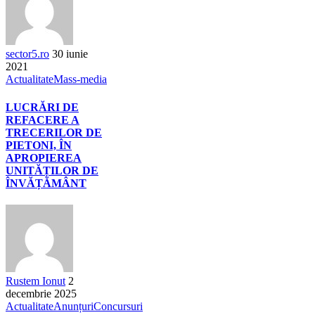
sector5.ro
30 iunie
2021
Actualitate
Mass-media
LUCRĂRI DE
REFACERE A
TRECERILOR DE
PIETONI, ÎN
APROPIEREA
UNITĂȚILOR DE
ÎNVĂȚĂMÂNT
Rustem Ionut
2
decembrie 2025
Actualitate
Anunțuri
Concursuri