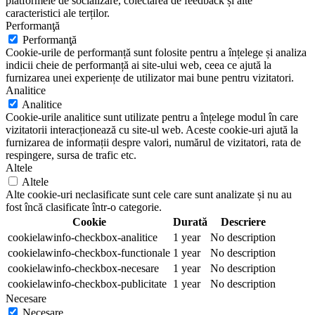
platformele de socializare, colectarea de feedback și alte
caracteristici ale terților.
Performanţă
Performanţă
Cookie-urile de performanță sunt folosite pentru a înțelege și analiza
indicii cheie de performanță ai site-ului web, ceea ce ajută la
furnizarea unei experiențe de utilizator mai bune pentru vizitatori.
Analitice
Analitice
Cookie-urile analitice sunt utilizate pentru a înțelege modul în care
vizitatorii interacționează cu site-ul web. Aceste cookie-uri ajută la
furnizarea de informații despre valori, numărul de vizitatori, rata de
respingere, sursa de trafic etc.
Altele
Altele
Alte cookie-uri neclasificate sunt cele care sunt analizate și nu au
fost încă clasificate într-o categorie.
Cookie
Durată
Descriere
cookielawinfo-checkbox-analitice
1 year
No description
cookielawinfo-checkbox-functionale
1 year
No description
cookielawinfo-checkbox-necesare
1 year
No description
cookielawinfo-checkbox-publicitate
1 year
No description
Necesare
Necesare