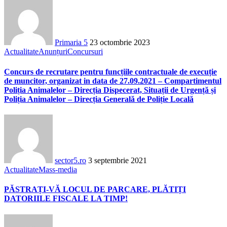
Primaria 5
23 octombrie 2023
Actualitate
Anunțuri
Concursuri
Concurs de recrutare pentru funcțiile contractuale de execuție
de muncitor, organizat in data de 27.09.2021 – Compartimentul
Poliția Animalelor – Direcția Dispecerat, Situații de Urgență și
Poliția Animalelor – Direcția Generală de Poliție Locală
sector5.ro
3 septembrie 2021
Actualitate
Mass-media
PĂSTRAȚI-VĂ LOCUL DE PARCARE, PLĂTIȚI
DATORIILE FISCALE LA TIMP!