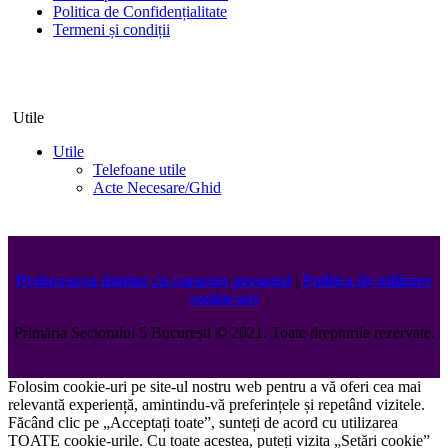
Politica de Confidențialitate
Termeni și condiții
Utile
Utile
Telefoane utile
Acte Necesare/Ghid
Prelucrarea datelor cu caracter personal
|
Politica de utilizare
cookie-uri
Primăria Sectorului 5 București
©️
2021. Toate drepturile rezervate.
Folosim cookie-uri pe site-ul nostru web pentru a vă oferi cea mai
relevantă experiență, amintindu-vă preferințele și repetând vizitele.
Făcând clic pe „Acceptați toate”, sunteți de acord cu utilizarea
TOATE cookie-urile. Cu toate acestea, puteți vizita „Setări cookie”