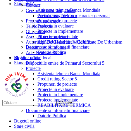
Stare civilă
Proiecte
Contact
Asistenta tehnica Banca Mondiala
Centrul de confidențialitate
Credit rating Sector 5
Prelucrarea datelor cu caracter personal
Propuneri de proiecte
Program audiențe
Proiecte in evaluare
Telefoane utile
Proiecte in implementare
Ghișeul.ro
Proiecte implementate
Asociații de proprietari
REABILITARE TERMICA
Autorizații De Construire – Certificate De Urbanism
Documente si informatii financiare
Descărcare Formulare
Datorie Publica
Acte Necesare/Ghid
Bugetul online
Monitor oficial local
Stare civilă
Dispozitiile emise de Primarul Sectorului 5
Proiecte
Asistenta tehnica Banca Mondiala
Credit rating Sector 5
Propuneri de proiecte
Proiecte in evaluare
Proiecte in implementare
Proiecte implementate
REABILITARE TERMICA
Documente si informatii financiare
Datorie Publica
Bugetul online
Stare civilă