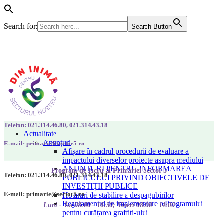
Search for:
Search Button
Telefon: 021.314.46.80, 021.314.43.18
Actualitate
Anunțuri
E-mail: primarie@sector5.ro
Afișare în cadrul procedurii de evaluare a
impactului diverselor proiecte asupra mediului
ANUNȚURI PENTRU INFORMAREA
Program de lucru al Primăriei Sector 5
Telefon: 021.314.46.80, 021.314.43.18
PUBLICULUI PRIVIND OBIECTIVELE DE
INVESTIȚII PUBLICE
E-mail: primarie@sector5.ro
Hotarari de stabilire a despagubirilor
Regulamentul de implementare a Programului
Luni - Joi 08:00 - 16:30; Vineri 08:00 - 14:00
pentru curățarea graffiti-ului