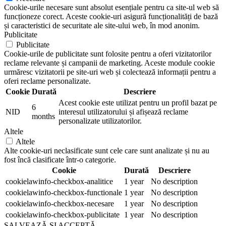
Cookie-urile necesare sunt absolut esențiale pentru ca site-ul web să
funcționeze corect. Aceste cookie-uri asigură funcționalități de bază
și caracteristici de securitate ale site-ului web, în mod anonim.
Publicitate
Publicitate
Cookie-urile de publicitate sunt folosite pentru a oferi vizitatorilor
reclame relevante și campanii de marketing. Aceste module cookie
urmăresc vizitatorii pe site-uri web și colectează informații pentru a
oferi reclame personalizate.
Cookie
Durată
Descriere
Acest cookie este utilizat pentru un profil bazat pe
6
NID
interesul utilizatorului și afișează reclame
months
personalizate utilizatorilor.
Altele
Altele
Alte cookie-uri neclasificate sunt cele care sunt analizate și nu au
fost încă clasificate într-o categorie.
Cookie
Durată
Descriere
cookielawinfo-checkbox-analitice
1 year
No description
cookielawinfo-checkbox-functionale
1 year
No description
cookielawinfo-checkbox-necesare
1 year
No description
cookielawinfo-checkbox-publicitate
1 year
No description
SALVEAZĂ ȘI ACCEPTĂ