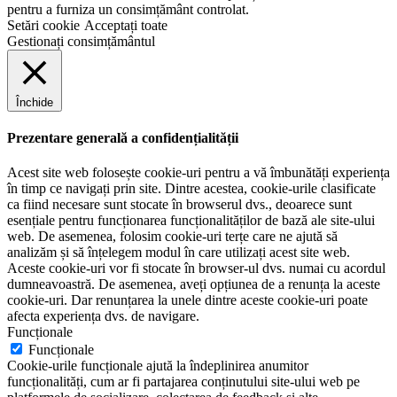
pentru a furniza un consimțământ controlat.
Setări cookie
Acceptați toate
Gestionați consimțământul
Închide
Prezentare generală a confidențialității
Acest site web folosește cookie-uri pentru a vă îmbunătăți experiența
în timp ce navigați prin site. Dintre acestea, cookie-urile clasificate
ca fiind necesare sunt stocate în browserul dvs., deoarece sunt
esențiale pentru funcționarea funcționalităților de bază ale site-ului
web. De asemenea, folosim cookie-uri terțe care ne ajută să
analizăm și să înțelegem modul în care utilizați acest site web.
Aceste cookie-uri vor fi stocate în browser-ul dvs. numai cu acordul
dumneavoastră. De asemenea, aveți opțiunea de a renunța la aceste
cookie-uri. Dar renunțarea la unele dintre aceste cookie-uri poate
afecta experiența dvs. de navigare.
Funcționale
Funcționale
Cookie-urile funcționale ajută la îndeplinirea anumitor
funcționalități, cum ar fi partajarea conținutului site-ului web pe