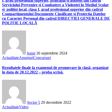
I, grad profesional superior, principal și asistent din cadrul
Serviciului Prevenire și Combatere a Violenței în Mediul Școlar
și polițist local, clasa I, grad profesional superior din cadrul
Compartimentului Documente Clasificate și Protecția Datelor
cu Caracter Personal din cadrul DIRECȚIEI GENERALE DE
POLIȚIE LOCALĂ
Ionut
26 septembrie 2024
Actualitate
Anunțuri
Concursuri
Rezultatele finale la examenul de promovare în clasă, organizat
în data de 20.12.2022 – proba scrisă.
Sector 5
20 decembrie 2022
Actualitate
Video