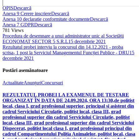
OPIS
Descarcă
Anexa 9 Cerere inscriere
Descarcă
Anexa 10 declaratie conformitate documente
Descarcă
Anexa 7 GDPR
Descarcă
781
Views
Procedura de desemnare a unui administrator unic al Societății
ECONOMAT SECTOR 5 S.R.L
15 decembrie 2021
Rezultatul probei interviu la concursul din 14.12.2021 - proba
scrisa- 1 post la Serviciul Managementul Funcției Publice - DRU
15
decembrie 2021
Postări asemănatoare
Actualitate
Anunțuri
Concursuri
REZULTATUL PROBEI LA EXAMENUL DE TESTARE
ORGANIZAT ÎN DATA DE 24.09.2024, ORA 13:30,de polițist
local, clasa I, grad profesional superior, principal și asistent din
cadrul Serviciului Circulație, polițist local, clasa III, grad
profesional superior din cadrul Serviciului Circulație, polițist
local, clasa III, grad profesional superior din cadrul Serviciului
Dispecerat, polițist local clasa I, grad profesional principal din
cadrul Compartimentului Poliția Animalelor, polițist local, clasa