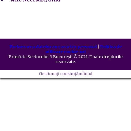
Prelucrarea datelor cu caracter personal
|
Politica de
utilizare cookie-uri
Primăria Sectorului 5 București
©️
2021. Toate drepturile
rezervate.
Gestionați consimțământul