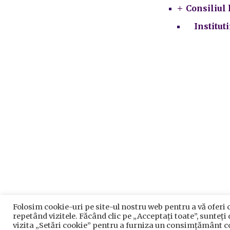
Consiliul 
Institut
Folosim cookie-uri pe site-ul nostru web pentru a vă oferi 
Prelu
repetând vizitele. Făcând clic pe „Acceptați toate”, sunteți
P
vizita „Setări cookie” pentru a furniza un consimțământ c