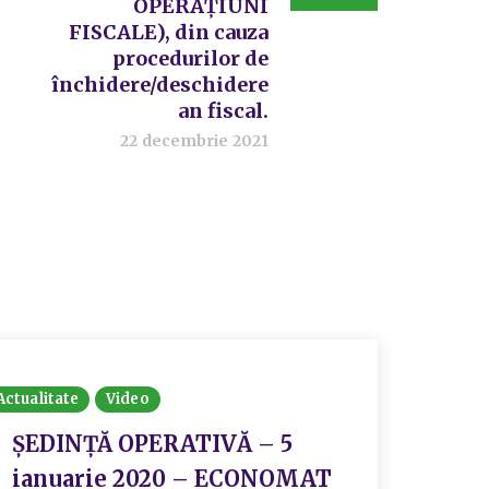
OPERAȚIUNI
FISCALE), din cauza
procedurilor de
închidere/deschidere
an fiscal.
22 decembrie 2021
Actualitate
Video
Actualit
ȘEDINȚĂ OPERATIVĂ – 5
Anun
ianuarie 2020 – ECONOMAT
de o