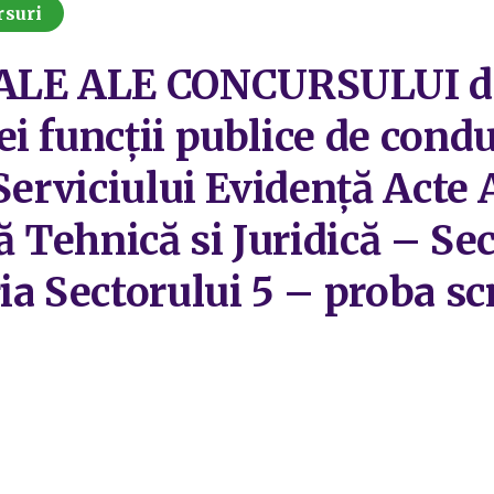
rsuri
LE ALE CONCURSULUI d
i funcții publice de condu
 Serviciului Evidență Acte
ă Tehnică si Juridică – Se
a Sectorului 5 – proba scr