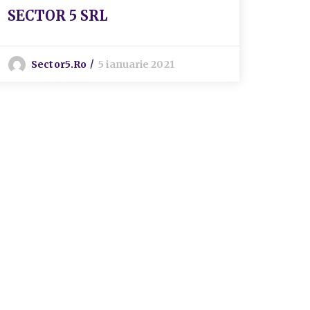
SECTOR 5 SRL
exec
insp
de 3
Sector5.ro
5 ianuarie 2021
Evid
S