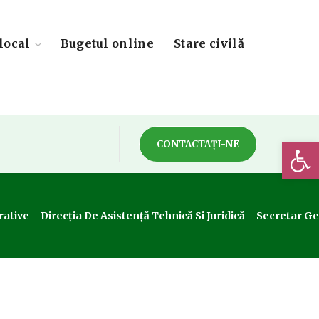
local
Bugetul online
Stare civilă
Deschide 
CONTACTAȚI-NE
– Direcția De Asistență Tehnică Si Juridică – Secretar Gener