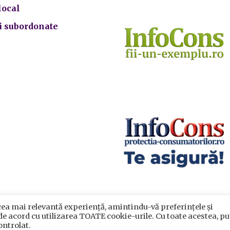
local
ii subordonate
cea mai relevantă experiență, amintindu-vă preferințele și
crarea datelor cu caracter personal
|
Politica de utilizare cook
 de acord cu utilizarea TOATE cookie-urile. Cu toate acestea, pu
rimăria Sectorului 5 București
©️
2021. Toate drepturile rezervat
ontrolat.