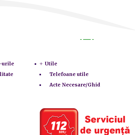
Utile
-urile
Utile
litate
Telefoane utile
Acte Necesare/Ghid