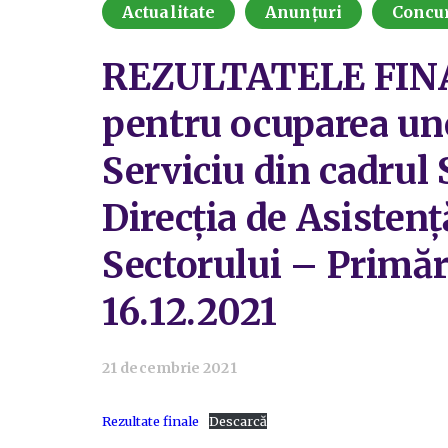
Actualitate
Anunțuri
Concu
REZULTATELE FINA
pentru ocuparea une
Serviciu din cadrul
Direcția de Asistenț
Sectorului – Primări
16.12.2021
21 decembrie 2021
Rezultate finale
Descarcă