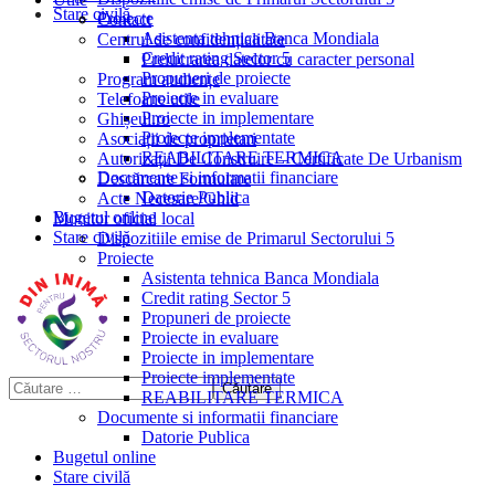
Stare civilă
Proiecte
Contact
Asistenta tehnica Banca Mondiala
Centrul de confidențialitate
Credit rating Sector 5
Prelucrarea datelor cu caracter personal
Propuneri de proiecte
Program audiențe
Proiecte in evaluare
Telefoane utile
Proiecte in implementare
Ghișeul.ro
Proiecte implementate
Asociații de proprietari
REABILITARE TERMICA
Autorizații De Construire – Certificate De Urbanism
Documente si informatii financiare
Descărcare Formulare
Datorie Publica
Acte Necesare/Ghid
Bugetul online
Monitor oficial local
Stare civilă
Dispozitiile emise de Primarul Sectorului 5
Proiecte
Asistenta tehnica Banca Mondiala
Credit rating Sector 5
Propuneri de proiecte
Proiecte in evaluare
Proiecte in implementare
Proiecte implementate
REABILITARE TERMICA
Documente si informatii financiare
Datorie Publica
Bugetul online
Stare civilă