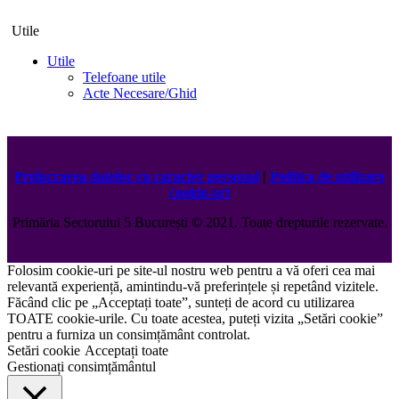
Utile
Utile
Telefoane utile
Acte Necesare/Ghid
Prelucrarea datelor cu caracter personal
|
Politica de utilizare
cookie-uri
Primăria Sectorului 5 București
©️
2021. Toate drepturile rezervate.
Folosim cookie-uri pe site-ul nostru web pentru a vă oferi cea mai
relevantă experiență, amintindu-vă preferințele și repetând vizitele.
Făcând clic pe „Acceptați toate”, sunteți de acord cu utilizarea
TOATE cookie-urile. Cu toate acestea, puteți vizita „Setări cookie”
pentru a furniza un consimțământ controlat.
Setări cookie
Acceptați toate
Gestionați consimțământul