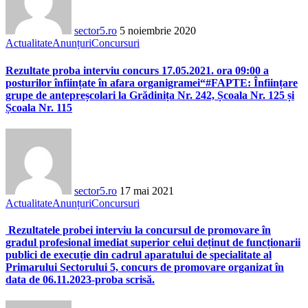
sector5.ro
5 noiembrie 2020
Actualitate
Anunțuri
Concursuri
Rezultate proba interviu concurs 17.05.2021. ora 09:00 a
posturilor înființate în afara organigramei“#FAPTE: Înființare
grupe de antepreșcolari la Grădinița Nr. 242, Școala Nr. 125 și
Școala Nr. 115
sector5.ro
17 mai 2021
Actualitate
Anunțuri
Concursuri
Rezultatele probei interviu la concursul de promovare în
gradul profesional imediat superior celui deținut de funcționarii
publici de execuție din cadrul aparatului de specialitate al
Primarului Sectorului 5, concurs de promovare organizat în
data de 06.11.2023-proba scrisă.