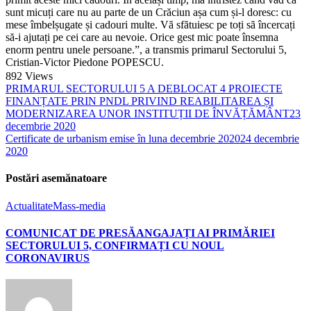
sunt micuți care nu au parte de un Crăciun așa cum și-l doresc: cu
mese îmbelșugate și cadouri multe. Vă sfătuiesc pe toți să încercați
să-i ajutați pe cei care au nevoie. Orice gest mic poate însemna
enorm pentru unele persoane.”, a transmis primarul Sectorului 5,
Cristian-Victor Piedone POPESCU.
892
Views
PRIMARUL SECTORULUI 5 A DEBLOCAT 4 PROIECTE
FINANȚATE PRIN PNDL PRIVIND REABILITAREA ȘI
MODERNIZAREA UNOR INSTITUȚII DE ÎNVĂȚĂMÂNT
23
decembrie 2020
Certificate de urbanism emise în luna decembrie 2020
24 decembrie
2020
Postări asemănatoare
Actualitate
Mass-media
COMUNICAT DE PRESĂANGAJAȚI AI PRIMĂRIEI
SECTORULUI 5, CONFIRMAȚI CU NOUL
CORONAVIRUS