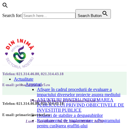
Search for:
Search Button
Telefon: 021.314.46.80, 021.314.43.18
Actualitate
Anunțuri
E-mail: primarie@sector5.ro
Afișare în cadrul procedurii de evaluare a
impactului diverselor proiecte asupra mediului
ANUNȚURI PENTRU INFORMAREA
Program de lucru al Primăriei Sector 5
Telefon: 021.314.46.80, 021.314.43.18
PUBLICULUI PRIVIND OBIECTIVELE DE
INVESTIȚII PUBLICE
E-mail: primarie@sector5.ro
Hotarari de stabilire a despagubirilor
Regulamentul de implementare a Programului
Luni - Joi 08:00 - 16:30; Vineri 08:00 - 14:00
pentru curățarea graffiti-ului