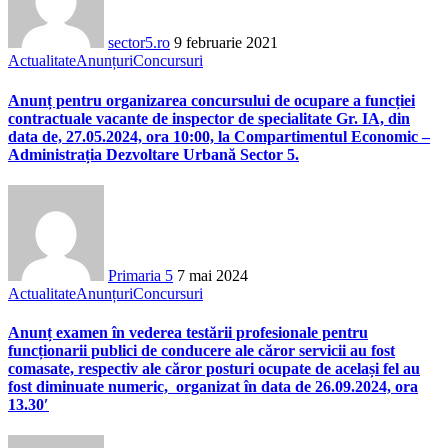
sector5.ro
9 februarie 2021
Actualitate
Anunțuri
Concursuri
Anunț pentru organizarea concursului de ocupare a funcției
contractuale vacante de inspector de specialitate Gr. IA, din
data de, 27.05.2024, ora 10:00, la Compartimentul Economic –
Administrația Dezvoltare Urbană Sector 5.
Primaria 5
7 mai 2024
Actualitate
Anunțuri
Concursuri
Anunț examen în vederea testării profesionale pentru
funcționarii publici de conducere ale căror servicii au fost
comasate, respectiv ale căror posturi ocupate de același fel au
fost diminuate numeric, organizat în data de 26.09.2024, ora
13.30′