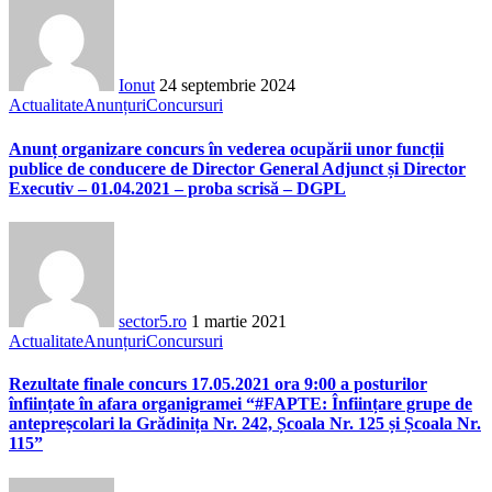
Ionut
24 septembrie 2024
Actualitate
Anunțuri
Concursuri
Anunț organizare concurs în vederea ocupării unor funcții
publice de conducere de Director General Adjunct și Director
Executiv – 01.04.2021 – proba scrisă – DGPL
sector5.ro
1 martie 2021
Actualitate
Anunțuri
Concursuri
Rezultate finale concurs 17.05.2021 ora 9:00 a posturilor
înființate în afara organigramei “#FAPTE: Înființare grupe de
antepreșcolari la Grădinița Nr. 242, Școala Nr. 125 și Școala Nr.
115”