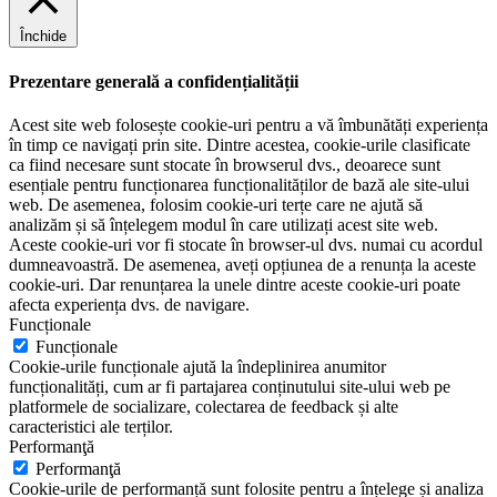
Închide
Prezentare generală a confidențialității
Acest site web folosește cookie-uri pentru a vă îmbunătăți experiența
în timp ce navigați prin site. Dintre acestea, cookie-urile clasificate
ca fiind necesare sunt stocate în browserul dvs., deoarece sunt
esențiale pentru funcționarea funcționalităților de bază ale site-ului
web. De asemenea, folosim cookie-uri terțe care ne ajută să
analizăm și să înțelegem modul în care utilizați acest site web.
Aceste cookie-uri vor fi stocate în browser-ul dvs. numai cu acordul
dumneavoastră. De asemenea, aveți opțiunea de a renunța la aceste
cookie-uri. Dar renunțarea la unele dintre aceste cookie-uri poate
afecta experiența dvs. de navigare.
Funcționale
Funcționale
Cookie-urile funcționale ajută la îndeplinirea anumitor
funcționalități, cum ar fi partajarea conținutului site-ului web pe
platformele de socializare, colectarea de feedback și alte
caracteristici ale terților.
Performanţă
Performanţă
Cookie-urile de performanță sunt folosite pentru a înțelege și analiza