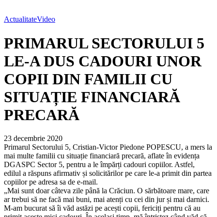
Actualitate
Video
PRIMARUL SECTORULUI 5
LE-A DUS CADOURI UNOR
COPII DIN FAMILII CU
SITUAȚIE FINANCIARĂ
PRECARĂ
23 decembrie 2020
Primarul Sectorului 5, Cristian-Victor Piedone POPESCU, a mers la
mai multe familii cu situație financiară precară, aflate în evidența
DGASPC Sector 5, pentru a le împărți cadouri copiilor. Astfel,
edilul a răspuns afirmativ și solicitărilor pe care le-a primit din partea
copiilor pe adresa sa de e-mail.
„Mai sunt doar câteva zile până la Crăciun. O sărbătoare mare, care
ar trebui să ne facă mai buni, mai atenți cu cei din jur și mai darnici.
M-am bucurat să îi văd astăzi pe acești copii, fericiți pentru că au
primit aceste mici cadouri. În același timp, mă întristez când văd că