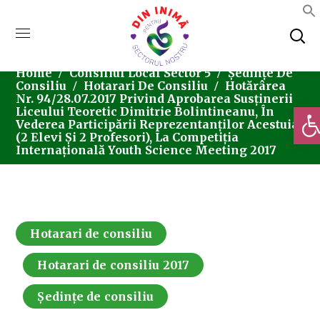
Home
Consiliul Local Sector 5
Ședințe De
Consiliu
Hotarari De Consiliu
Hotărârea
Nr. 94/28.07.2017 Privind Aprobarea Susținerii
Deschi
Liceului Teoretic Dimitrie Bolintineanu, În
Vederea Participării Reprezentanților Acestuia
(2 Elevi Și 2 Profesori), La Competiția
Internațională Youth Science Meeting 2017
Hotarari de consiliu
Hotarari de consiliu 2017
Ședințe de consiliu