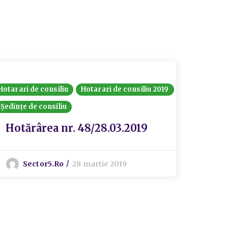
Hotarari de consiliu
Hotarari de consiliu 2019
Consiliul
Ședințe de consiliu
Procese
Ședințe 
Hotărârea nr. 48/28.03.2019
Proc
ordi
Sector5.ro
28 martie 2019
P