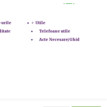
Utile
-urile
Utile
litate
Telefoane utile
Acte Necesare/Ghid