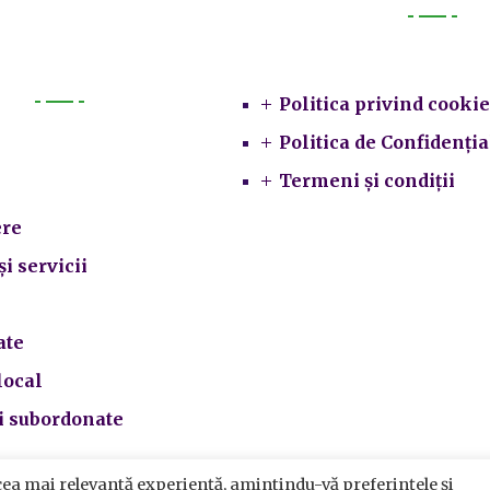
Legal
Politica privind cookie
Primarie
Politica de Confidenția
Termeni și condiții
re
și servicii
ate
local
ii subordonate
cea mai relevantă experiență, amintindu-vă preferințele și