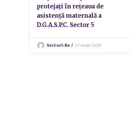
protejați în rețeaua de
asistență maternală a
D.G.A.S.P.C. Sector 5
Sector5.ro
27 iunie 2019