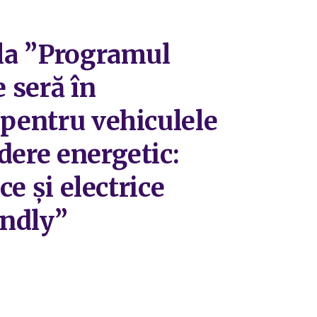
 la ”Programul
e seră în
 pentru vehiculele
dere energetic:
ce și electrice
endly”