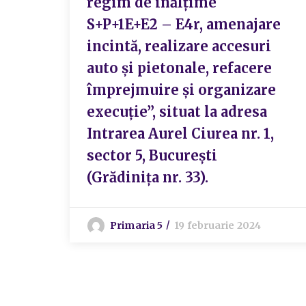
regim de înălțime
S+P+1E+E2 – E4r, amenajare
incintă, realizare accesuri
auto și pietonale, refacere
împrejmuire și organizare
execuție”, situat la adresa
Intrarea Aurel Ciurea nr. 1,
sector 5, București
(Grădinița nr. 33).
Primaria 5
19 februarie 2024