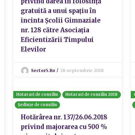
privind darea în folosință
gratuită a unui spațiu în
incinta Școlii Gimnaziale
nr. 128 către Asociația
Eficientizării Timpului
Elevilor
Sector5.ro
28 septembrie 2018
Hotarari de consiliu
Hotarari de consiliu 2018
Ședințe de consiliu
Hotărârea nr. 137/26.06.2018
privind majorarea cu 500 %