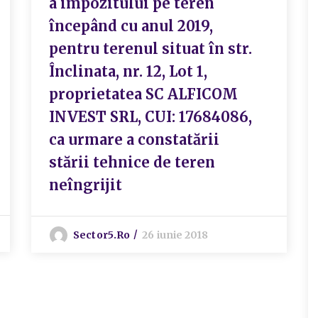
a impozitului pe teren
începând cu anul 2019,
pentru terenul situat în str.
Înclinata, nr. 12, Lot 1,
proprietatea SC ALFICOM
INVEST SRL, CUI: 17684086,
ca urmare a constatării
stării tehnice de teren
neîngrijit
Sector5.ro
26 iunie 2018