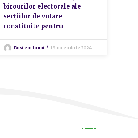
birourilor electorale ale
secţiilor de votare
constituite pentru
Rustem Ionut
13 noiembrie 2024
Utile