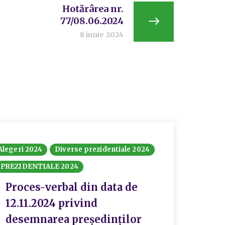
Hotărârea nr.
77/08.06.2024
8 iunie 2024
Alegeri 2024
Diverse prezidentiale 2024
Alegeri 
PREZIDENTIALE 2024
HOT
28.0
Proces-verbal din data de
12.11.2024 privind
desemnarea preşedinţilor
P