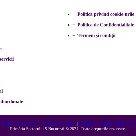
Politica privind cookie-urile
Primarie
Politica de Confidențialitate
Termeni și condiții
e
servicii
e
al
 subordonate
Prelucrarea datelor cu caracter personal
|
Politica de utilizare cookie-uri
Primăria Sectorului 5 București
©️
2021. Toate drepturile rezervate.