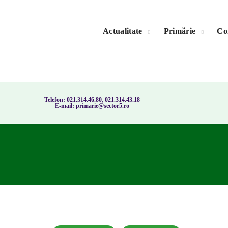
Actualitate
Primărie
Con
Telefon: 021.314.46.80, 021.314.43.18
E-mail: primarie@sector5.ro