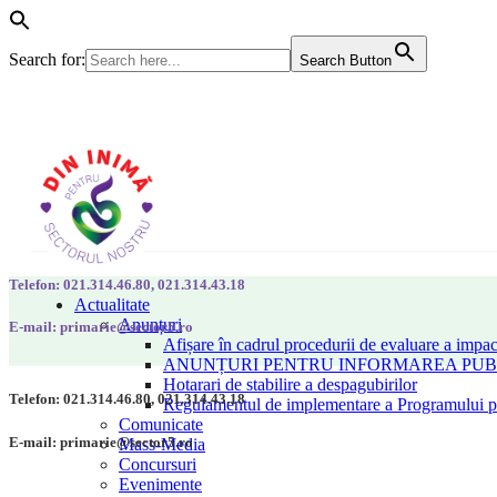
Search for:
Search Button
Telefon: 021.314.46.80, 021.314.43.18
Actualitate
Anunțuri
E-mail: primarie@sector5.ro
Afișare în cadrul procedurii de evaluare a impac
ANUNȚURI PENTRU INFORMAREA PUBLI
Hotarari de stabilire a despagubirilor
Telefon: 021.314.46.80, 021.314.43.18
Regulamentul de implementare a Programului pen
Comunicate
E-mail: primarie@sector5.ro
Mass-Media
Concursuri
Evenimente