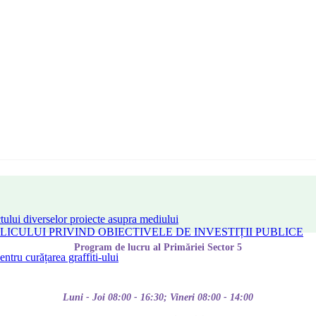
tului diverselor proiecte asupra mediului
CULUI PRIVIND OBIECTIVELE DE INVESTIȚII PUBLICE
Program de lucru al Primăriei Sector 5
tru curățarea graffiti-ului
Luni - Joi 08:00 - 16:30; Vineri 08:00 - 14:00