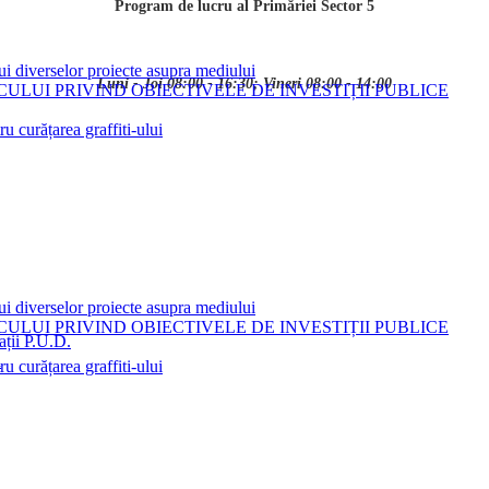
Program de lucru al Primăriei Sector 5
ui diverselor proiecte asupra mediului
Luni - Joi 08:00 - 16:30; Vineri 08:00 - 14:00
LUI PRIVIND OBIECTIVELE DE INVESTIȚII PUBLICE
 curățarea graffiti-ului
ui diverselor proiecte asupra mediului
LUI PRIVIND OBIECTIVELE DE INVESTIȚII PUBLICE
ații P.U.D.
i
 curățarea graffiti-ului