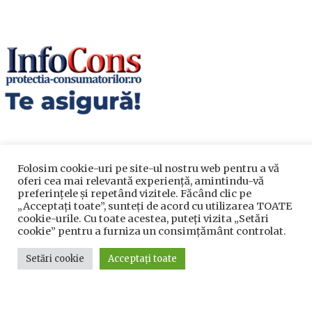
Folosim cookie-uri pe site-ul nostru web pentru a vă
oferi cea mai relevantă experiență, amintindu-vă
preferințele și repetând vizitele. Făcând clic pe
„Acceptați toate”, sunteți de acord cu utilizarea TOATE
Utile
cookie-urile. Cu toate acestea, puteți vizita „Setări
cookie” pentru a furniza un consimțământ controlat.
Utile
Setări cookie
Acceptați toate
Telefoane utile
Acte Necesare/Ghid