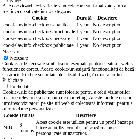
Altele
Alte cookie-uri neclasificate sunt cele care sunt analizate și nu au
fost încă clasificate într-o categorie.
Cookie
Durată
Descriere
cookielawinfo-checkbox-analitice
1 year
No description
cookielawinfo-checkbox-functionale
1 year
No description
cookielawinfo-checkbox-necesare
1 year
No description
cookielawinfo-checkbox-publicitate
1 year
No description
Necesare
Necesare
Cookie-urile necesare sunt absolut esențiale pentru ca site-ul web să
funcționeze corect. Aceste cookie-uri asigură funcționalități de bază
și caracteristici de securitate ale site-ului web, în mod anonim.
Publicitate
Publicitate
Cookie-urile de publicitate sunt folosite pentru a oferi vizitatorilor
reclame relevante și campanii de marketing. Aceste module cookie
urmăresc vizitatorii pe site-uri web și colectează informații pentru a
oferi reclame personalizate.
Cookie
Durată
Descriere
Acest cookie este utilizat pentru un profil bazat pe
6
NID
interesul utilizatorului și afișează reclame
months
personalizate utilizatorilor.