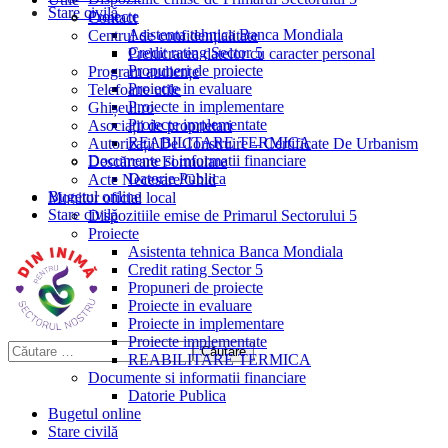
Stare civilă
Proiecte
Contact
Asistenta tehnica Banca Mondiala
Centrul de confidențialitate
Credit rating Sector 5
Prelucrarea datelor cu caracter personal
Propuneri de proiecte
Program audiențe
Proiecte in evaluare
Telefoane utile
Proiecte in implementare
Ghișeul.ro
Proiecte implementate
Asociații de proprietari
REABILITARE TERMICA
Autorizații De Construire – Certificate De Urbanism
Documente si informatii financiare
Descărcare Formulare
Datorie Publica
Acte Necesare/Ghid
Bugetul online
Monitor oficial local
Stare civilă
Dispozitiile emise de Primarul Sectorului 5
Proiecte
Asistenta tehnica Banca Mondiala
Credit rating Sector 5
Propuneri de proiecte
Proiecte in evaluare
Proiecte in implementare
Proiecte implementate
REABILITARE TERMICA
Documente si informatii financiare
Datorie Publica
Bugetul online
Stare civilă