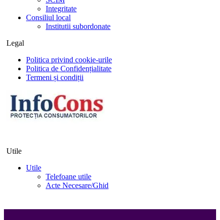
Integritate
Consiliul local
Institutii subordonate
Legal
Politica privind cookie-urile
Politica de Confidențialitate
Termeni și condiții
Utile
Utile
Telefoane utile
Acte Necesare/Ghid