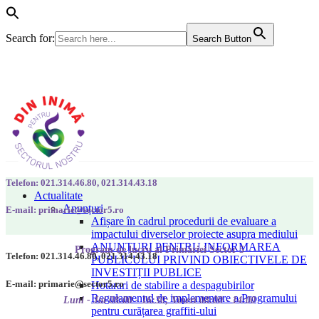
Search for:
Search Button
Telefon: 021.314.46.80, 021.314.43.18
Actualitate
Anunțuri
E-mail: primarie@sector5.ro
Afișare în cadrul procedurii de evaluare a
impactului diverselor proiecte asupra mediului
ANUNȚURI PENTRU INFORMAREA
Program de lucru al Primăriei Sector 5
Telefon: 021.314.46.80, 021.314.43.18
PUBLICULUI PRIVIND OBIECTIVELE DE
INVESTIȚII PUBLICE
E-mail: primarie@sector5.ro
Hotarari de stabilire a despagubirilor
Regulamentul de implementare a Programului
Luni - Joi 08:00 - 16:30; Vineri 08:00 - 14:00
pentru curățarea graffiti-ului