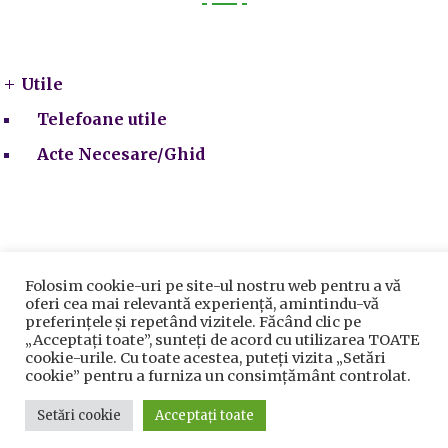
Utile
Utile
Telefoane utile
Acte Necesare/Ghid
Folosim cookie-uri pe site-ul nostru web pentru a vă
oferi cea mai relevantă experiență, amintindu-vă
Prelucrarea datelor cu caracter personal
|
Politica de
preferințele și repetând vizitele. Făcând clic pe
utilizare cookie-uri
„Acceptați toate”, sunteți de acord cu utilizarea TOATE
Primăria Sectorului 5 București
©️
2021. Toate drepturile
cookie-urile. Cu toate acestea, puteți vizita „Setări
rezervate.
cookie” pentru a furniza un consimțământ controlat.
Setări cookie
Acceptați toate