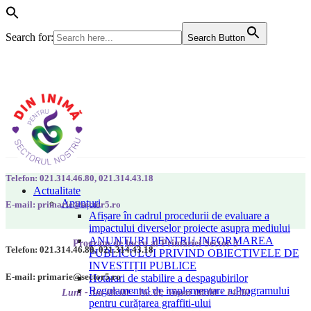
Search for:
Search Button
Telefon: 021.314.46.80, 021.314.43.18
Actualitate
Anunțuri
E-mail: primarie@sector5.ro
Afișare în cadrul procedurii de evaluare a
impactului diverselor proiecte asupra mediului
ANUNȚURI PENTRU INFORMAREA
Program de lucru al Primăriei Sector 5
Telefon: 021.314.46.80, 021.314.43.18
PUBLICULUI PRIVIND OBIECTIVELE DE
INVESTIȚII PUBLICE
E-mail: primarie@sector5.ro
Hotarari de stabilire a despagubirilor
Regulamentul de implementare a Programului
Luni - Joi 08:00 - 16:30; Vineri 08:00 - 14:00
pentru curățarea graffiti-ului