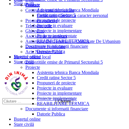
Stare civilă
Proiecte
Contact
Asistenta tehnica Banca Mondiala
Centrul de confidențialitate
Credit rating Sector 5
Prelucrarea datelor cu caracter personal
Propuneri de proiecte
Program audiențe
Proiecte in evaluare
Telefoane utile
Proiecte in implementare
Ghișeul.ro
Proiecte implementate
Asociații de proprietari
REABILITARE TERMICA
Autorizații De Construire – Certificate De Urbanism
Documente si informatii financiare
Descărcare Formulare
Datorie Publica
Acte Necesare/Ghid
Bugetul online
Monitor oficial local
Stare civilă
Dispozitiile emise de Primarul Sectorului 5
Proiecte
Asistenta tehnica Banca Mondiala
Credit rating Sector 5
Propuneri de proiecte
Proiecte in evaluare
Proiecte in implementare
Proiecte implementate
REABILITARE TERMICA
Documente si informatii financiare
Datorie Publica
Bugetul online
Stare civilă