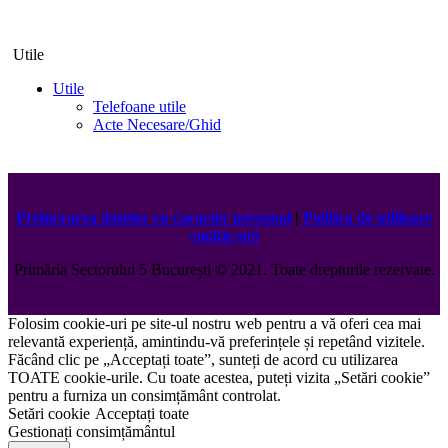
Utile
Utile
Telefoane utile
Acte Necesare/Ghid
Prelucrarea datelor cu caracter personal
|
Politica de utilizare
cookie-uri
Primăria Sectorului 5 București
©️
2021. Toate drepturile rezervate.
Folosim cookie-uri pe site-ul nostru web pentru a vă oferi cea mai
relevantă experiență, amintindu-vă preferințele și repetând vizitele.
Făcând clic pe „Acceptați toate”, sunteți de acord cu utilizarea
TOATE cookie-urile. Cu toate acestea, puteți vizita „Setări cookie”
pentru a furniza un consimțământ controlat.
Setări cookie
Acceptați toate
Gestionați consimțământul