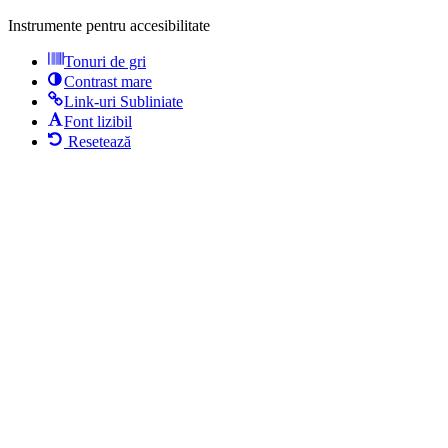
Instrumente pentru accesibilitate
Tonuri de gri
Contrast mare
Link-uri Subliniate
Font lizibil
Resetează