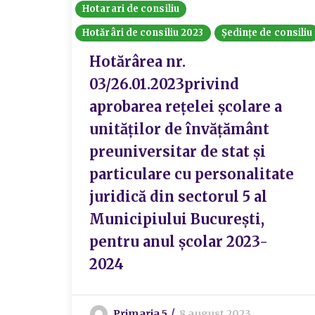
Hotarari de consiliu
Hotărâri de consiliu 2023
Ședințe de consiliu
Hotărârea nr.
03/26.01.2023privind
aprobarea reţelei şcolare a
unităţilor de învăţământ
preuniversitar de stat şi
particulare cu personalitate
juridică din sectorul 5 al
Municipiului Bucureşti,
pentru anul şcolar 2023-
2024
Primaria 5
8 august 2023