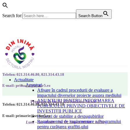
Search for:
Search Button
Telefon: 021.314.46.80, 021.314.43.18
Actualitate
Anunțuri
E-mail: primarie@sector5.ro
Afișare în cadrul procedurii de evaluare a
impactului diverselor proiecte asupra mediului
ANUNȚURI PENTRU INFORMAREA
Program de lucru al Primăriei Sector 5
Telefon: 021.314.46.80, 021.314.43.18
PUBLICULUI PRIVIND OBIECTIVELE DE
INVESTIȚII PUBLICE
E-mail: primarie@sector5.ro
Hotarari de stabilire a despagubirilor
Regulamentul de implementare a Programului
Luni - Joi 08:00 - 16:30; Vineri 08:00 - 14:00
pentru curățarea graffiti-ului