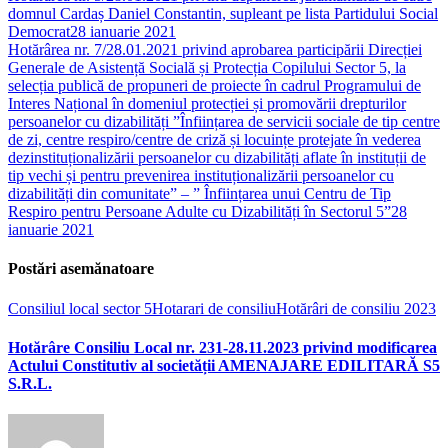
domnul Cardaș Daniel Constantin, supleant pe lista Partidului Social
Democrat
28 ianuarie 2021
Hotărârea nr. 7/28.01.2021 privind aprobarea participării Direcției
Generale de Asistență Socială și Protecția Copilului Sector 5, la
selecția publică de propuneri de proiecte în cadrul Programului de
Interes Național în domeniul protecției și promovării drepturilor
persoanelor cu dizabilități ”Înființarea de servicii sociale de tip centre
de zi, centre respiro/centre de criză și locuințe protejate în vederea
dezinstituționalizării persoanelor cu dizabilități aflate în instituții de
tip vechi și pentru prevenirea instituționalizării persoanelor cu
dizabilități din comunitate” – ” Înființarea unui Centru de Tip
Respiro pentru Persoane Adulte cu Dizabilități în Sectorul 5”
28
ianuarie 2021
Postări asemănatoare
Consiliul local sector 5
Hotarari de consiliu
Hotărâri de consiliu 2023
Hotărâre Consiliu Local nr. 231-28.11.2023 privind modificarea
Actului Constitutiv al societății AMENAJARE EDILITARĂ S5
S.R.L.