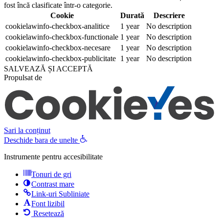
fost încă clasificate într-o categorie.
Cookie
Durată
Descriere
cookielawinfo-checkbox-analitice
1 year
No description
cookielawinfo-checkbox-functionale
1 year
No description
cookielawinfo-checkbox-necesare
1 year
No description
cookielawinfo-checkbox-publicitate
1 year
No description
SALVEAZĂ ȘI ACCEPTĂ
Propulsat de
Sari la conținut
Deschide bara de unelte
Instrumente pentru accesibilitate
Tonuri de gri
Contrast mare
Link-uri Subliniate
Font lizibil
Resetează