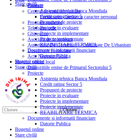
Stare civilă
Proiecte
Contact
Asistenta tehnica Banca Mondiala
Centrul de confidențialitate
Credit rating Sector 5
Prelucrarea datelor cu caracter personal
Propuneri de proiecte
Program audiențe
Proiecte in evaluare
Telefoane utile
Proiecte in implementare
Ghișeul.ro
Proiecte implementate
Asociații de proprietari
REABILITARE TERMICA
Autorizații De Construire – Certificate De Urbanism
Documente si informatii financiare
Descărcare Formulare
Datorie Publica
Acte Necesare/Ghid
Bugetul online
Monitor oficial local
Stare civilă
Dispozitiile emise de Primarul Sectorului 5
Proiecte
Asistenta tehnica Banca Mondiala
Credit rating Sector 5
Propuneri de proiecte
Proiecte in evaluare
Proiecte in implementare
Proiecte implementate
REABILITARE TERMICA
Documente si informatii financiare
Datorie Publica
Bugetul online
Stare civilă