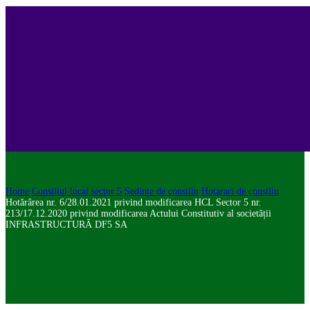
Home
Consiliul local sector 5
Ședințe de consiliu
Hotarari de consiliu
Hotărârea nr. 6/28.01.2021 privind modificarea HCL Sector 5 nr.
213/17.12.2020 privind modificarea Actului Constitutiv al societății
INFRASTRUCTURĂ DF5 SA