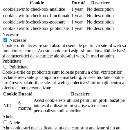
Cookie
Durată
Descriere
cookielawinfo-checkbox-analitice
1 year
No description
cookielawinfo-checkbox-functionale
1 year
No description
cookielawinfo-checkbox-necesare
1 year
No description
cookielawinfo-checkbox-publicitate
1 year
No description
Necesare
Necesare
Cookie-urile necesare sunt absolut esențiale pentru ca site-ul web să
funcționeze corect. Aceste cookie-uri asigură funcționalități de bază
și caracteristici de securitate ale site-ului web, în mod anonim.
Publicitate
Publicitate
Cookie-urile de publicitate sunt folosite pentru a oferi vizitatorilor
reclame relevante și campanii de marketing. Aceste module cookie
urmăresc vizitatorii pe site-uri web și colectează informații pentru a
oferi reclame personalizate.
Cookie
Durată
Descriere
Acest cookie este utilizat pentru un profil bazat pe
6
NID
interesul utilizatorului și afișează reclame
months
personalizate utilizatorilor.
Altele
Altele
Alte cookie-uri neclasificate sunt cele care sunt analizate și nu au