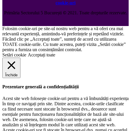
cookie-uri
Primăria Sectorului 5 București
©️
2021. Toate drepturile rezervate.
Folosim cookie-uri pe site-ul nostru web pentru a vă oferi cea mai
relevantă experiență, amintindu-vă preferințele și repetând vizitele.
Făcând clic pe „Acceptați toate”, sunteți de acord cu utilizarea
TOATE cookie-urile. Cu toate acestea, puteți vizita „Setări cookie”
pentru a furniza un consimțământ controlat.
Setări cookie
Acceptați toate
Închide
Prezentare generală a confidențialității
Acest site web folosește cookie-uri pentru a vă îmbunătăți experiența
în timp ce navigați prin site. Dintre acestea, cookie-urile clasificate
ca fiind necesare sunt stocate în browserul dvs., deoarece sunt
esențiale pentru funcționarea funcționalităților de bază ale site-ului
web. De asemenea, folosim cookie-uri terțe care ne ajută să
analizăm și să înțelegem modul în care utilizați acest site web.
Aceste cookie-uri vor fi stocate în browser-ul dvs. numai cu acordul