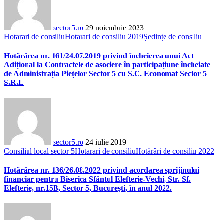
sector5.ro
29 noiembrie 2023
Hotarari de consiliu
Hotarari de consiliu 2019
Ședințe de consiliu
Hotărârea nr. 161/24.07.2019 privind încheierea unui Act
Adițional la Contractele de asociere în participațiune încheiate
de Administrația Piețelor Sector 5 cu S.C. Economat Sector 5
S.R.L
sector5.ro
24 iulie 2019
Consiliul local sector 5
Hotarari de consiliu
Hotărâri de consiliu 2022
Hotărârea nr. 136/26.08.2022 privind acordarea sprijinului
financiar pentru Biserica Sfântul Elefterie-Vechi, Str. Sf.
Elefterie, nr.15B, Sector 5, București, în anul 2022.