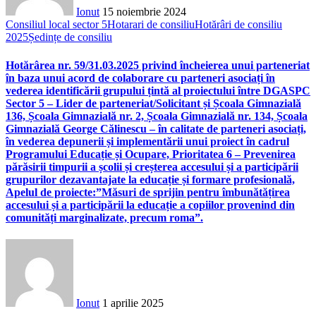
Ionut
15 noiembrie 2024
Consiliul local sector 5
Hotarari de consiliu
Hotărâri de consiliu
2025
Ședințe de consiliu
Hotărârea nr. 59/31.03.2025 privind încheierea unui parteneriat
în baza unui acord de colaborare cu parteneri asociați în
vederea identificării grupului țintă al proiectului între DGASPC
Sector 5 – Lider de parteneriat/Solicitant și Școala Gimnazială
136, Școala Gimnazială nr. 2, Școala Gimnazială nr. 134, Școala
Gimnazială George Călinescu – în calitate de parteneri asociați,
în vederea depunerii și implementării unui proiect în cadrul
Programului Educație și Ocupare, Prioritatea 6 – Prevenirea
părăsirii timpurii a școlii și creșterea accesului și a participării
grupurilor dezavantajate la educație și formare profesională,
Apelul de proiecte:”Măsuri de sprijin pentru îmbunătățirea
accesului și a participării la educație a copiilor provenind din
comunități marginalizate, precum roma”.
Ionut
1 aprilie 2025