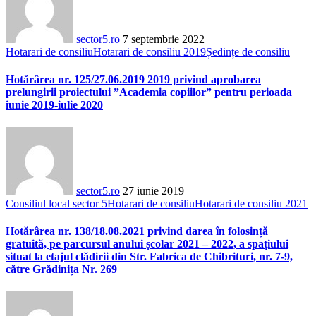
sector5.ro
7 septembrie 2022
Hotarari de consiliu
Hotarari de consiliu 2019
Ședințe de consiliu
Hotărârea nr. 125/27.06.2019 2019 privind aprobarea
prelungirii proiectului ”Academia copiilor” pentru perioada
iunie 2019-iulie 2020
sector5.ro
27 iunie 2019
Consiliul local sector 5
Hotarari de consiliu
Hotarari de consiliu 2021
Hotărârea nr. 138/18.08.2021 privind darea în folosință
gratuită, pe parcursul anului școlar 2021 – 2022, a spațiului
situat la etajul clădirii din Str. Fabrica de Chibrituri, nr. 7-9,
către Grădinița Nr. 269