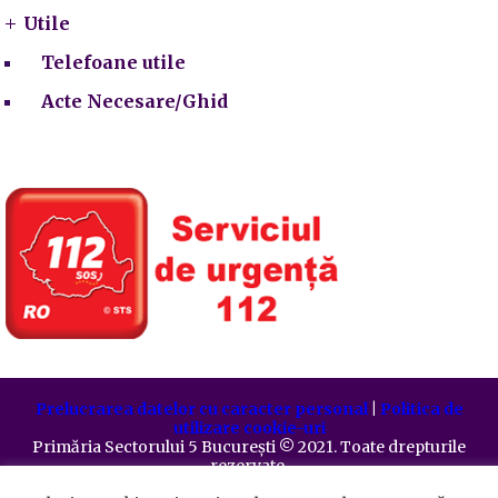
Utile
Telefoane utile
Acte Necesare/Ghid
Prelucrarea datelor cu caracter personal
|
Politica de
utilizare cookie-uri
Primăria Sectorului 5 București
©️
2021. Toate drepturile
rezervate.