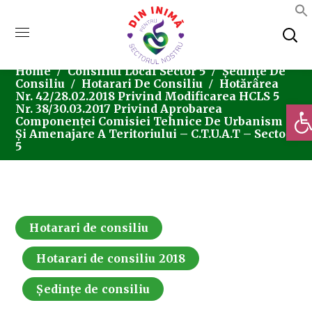
Home
Consiliul Local Sector 5
Ședințe De
Consiliu
Hotarari De Consiliu
Hotărârea
Nr. 42/28.02.2018 Privind Modificarea HCLS 5
Deschi
Nr. 38/30.03.2017 Privind Aprobarea
Componenței Comisiei Tehnice De Urbanism
Și Amenajare A Teritoriului – C.T.U.A.T – Sector
5
Hotarari de consiliu
Hotarari de consiliu 2018
Ședințe de consiliu