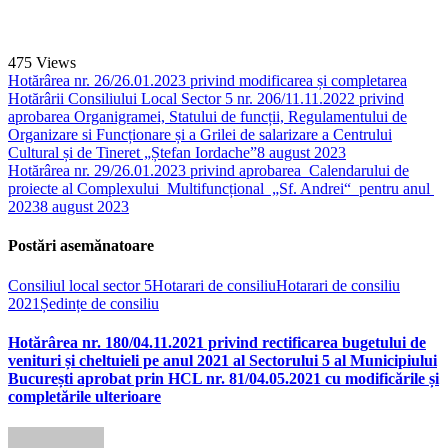
475
Views
Hotărârea nr. 26/26.01.2023 privind modificarea și completarea
Hotărârii Consiliului Local Sector 5 nr. 206/11.11.2022 privind
aprobarea Organigramei, Statului de funcții, Regulamentului de
Organizare si Funcționare și a Grilei de salarizare a Centrului
Cultural și de Tineret „Ștefan Iordache”
8 august 2023
Hotărârea nr. 29/26.01.2023 privind aprobarea Calendarului de
proiecte al Complexului Multifuncțional „Sf. Andrei“ pentru anul
2023
8 august 2023
Postări asemănatoare
Consiliul local sector 5
Hotarari de consiliu
Hotarari de consiliu
2021
Ședințe de consiliu
Hotărârea nr. 180/04.11.2021 privind rectificarea bugetului de
venituri și cheltuieli pe anul 2021 al Sectorului 5 al Municipiului
București aprobat prin HCL nr. 81/04.05.2021 cu modificările și
completările ulterioare