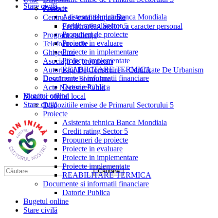
Stare civilă
Proiecte
Contact
Asistenta tehnica Banca Mondiala
Centrul de confidențialitate
Credit rating Sector 5
Prelucrarea datelor cu caracter personal
Propuneri de proiecte
Program audiențe
Proiecte in evaluare
Telefoane utile
Proiecte in implementare
Ghișeul.ro
Proiecte implementate
Asociații de proprietari
REABILITARE TERMICA
Autorizații De Construire – Certificate De Urbanism
Documente si informatii financiare
Descărcare Formulare
Datorie Publica
Acte Necesare/Ghid
Bugetul online
Monitor oficial local
Stare civilă
Dispozitiile emise de Primarul Sectorului 5
Proiecte
Asistenta tehnica Banca Mondiala
Credit rating Sector 5
Propuneri de proiecte
Proiecte in evaluare
Proiecte in implementare
Proiecte implementate
REABILITARE TERMICA
Documente si informatii financiare
Datorie Publica
Bugetul online
Stare civilă