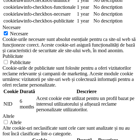
cookielawinfo-checkbox-analitice
1 year
No description
cookielawinfo-checkbox-functionale
1 year
No description
cookielawinfo-checkbox-necesare
1 year
No description
cookielawinfo-checkbox-publicitate
1 year
No description
Necesare
Necesare
Cookie-urile necesare sunt absolut esențiale pentru ca site-ul web să
funcționeze corect. Aceste cookie-uri asigură funcționalități de bază
și caracteristici de securitate ale site-ului web, în mod anonim.
Publicitate
Publicitate
Cookie-urile de publicitate sunt folosite pentru a oferi vizitatorilor
reclame relevante și campanii de marketing. Aceste module cookie
urmăresc vizitatorii pe site-uri web și colectează informații pentru a
oferi reclame personalizate.
Cookie
Durată
Descriere
Acest cookie este utilizat pentru un profil bazat pe
6
NID
interesul utilizatorului și afișează reclame
months
personalizate utilizatorilor.
Altele
Altele
Alte cookie-uri neclasificate sunt cele care sunt analizate și nu au
fost încă clasificate într-o categorie.