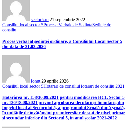
sector5.ro
21 septembrie 2022
Consiliul local sector 5
Procese Verbale de Sedinta
Ședințe de
consiliu
Proces verbal al ședinței ordinare, a Consiliului Local Sector 5
din data de 31.03.2026
Ionut
29 aprilie 2026
Consiliul local sector 5
Hotarari de consiliu
Hotarari de consiliu 2021
Hotărârea nr. 158/30.09.2021 pentru modificarea HCL Sector 5
nr. 136/18.08.2021 privind aprobarea derulării și finanțării, din
bugetul local al Sectorului 5, a programului Școală după școală,
în unitățile de învățământ preuniversitar de stat de nivel primar
și secundar inferior din Sectorul 5, în anul școlar 2021-2022