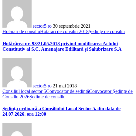
sector5.ro
30 septembrie 2021
Hotarari de consiliu
Hotarari de consiliu 2018
Ședințe de consiliu
Hotărârea nr. 93/21.05.2018 privind modificarea Actului
Constitutiv al S.C. Amenajare Edilitară și Salubrizare S.A
sector5.ro
21 mai 2018
Consiliul local sector 5
Convocator de ședință
Convocator Ședințe de
Consiliu 2026
Ședințe de consiliu
Ședința ordinară a Consiliului Local Sector 5, din data de
24.07.2026, ora 12:00