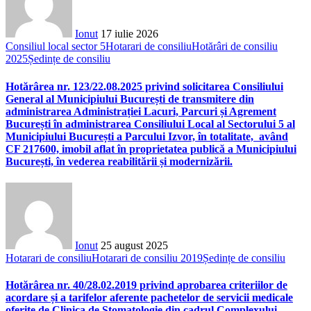
Ionut
17 iulie 2026
Consiliul local sector 5
Hotarari de consiliu
Hotărâri de consiliu
2025
Ședințe de consiliu
Hotărârea nr. 123/22.08.2025 privind solicitarea Consiliului
General al Municipiului București de transmitere din
administrarea Administrației Lacuri, Parcuri și Agrement
București în administrarea Consiliului Local al Sectorului 5 al
Municipiului București a Parcului Izvor, în totalitate, având
CF 217600, imobil aflat în proprietatea publică a Municipiului
București, în vederea reabilitării și modernizării.
Ionut
25 august 2025
Hotarari de consiliu
Hotarari de consiliu 2019
Ședințe de consiliu
Hotărârea nr. 40/28.02.2019 privind aprobarea criteriilor de
acordare și a tarifelor aferente pachetelor de servicii medicale
oferite de Clinica de Stomatologie din cadrul Complexului