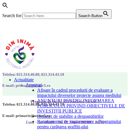
Search for:
Search Button
Telefon: 021.314.46.80, 021.314.43.18
Actualitate
Anunțuri
E-mail: primarie@sector5.ro
Afișare în cadrul procedurii de evaluare a
impactului diverselor proiecte asupra mediului
ANUNȚURI PENTRU INFORMAREA
Program de lucru al Primăriei Sector 5
Telefon: 021.314.46.80, 021.314.43.18
PUBLICULUI PRIVIND OBIECTIVELE DE
INVESTIȚII PUBLICE
E-mail: primarie@sector5.ro
Hotarari de stabilire a despagubirilor
Regulamentul de implementare a Programului
Luni - Joi 08:00 - 16:30; Vineri 08:00 - 14:00
pentru curățarea graffiti-ului