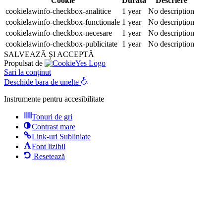
Cookie
Durată
Descriere
cookielawinfo-checkbox-analitice
1 year
No description
cookielawinfo-checkbox-functionale
1 year
No description
cookielawinfo-checkbox-necesare
1 year
No description
cookielawinfo-checkbox-publicitate
1 year
No description
SALVEAZĂ ȘI ACCEPTĂ
Propulsat de
Sari la conținut
Deschide bara de unelte
Instrumente pentru accesibilitate
Tonuri de gri
Contrast mare
Link-uri Subliniate
Font lizibil
Resetează