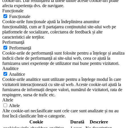
cookie-uri. Dar renunțarea la unele dintre aceste cookie-uri poate
afecta experiența dvs. de navigare.
Funcționale
Funcționale
Cookie-urile funcționale ajută la îndeplinirea anumitor
funcționalități, cum ar fi partajarea conținutului site-ului web pe
platformele de socializare, colectarea de feedback și alte
caracteristici ale terților.
Performanţă
Performanţă
Cookie-urile de performanță sunt folosite pentru a înțelege și analiza
indicii cheie de performanță ai site-ului web, ceea ce ajută la
furnizarea unei experiențe de utilizator mai bune pentru vizitatori.
Analitice
Analitice
Cookie-urile analitice sunt utilizate pentru a înțelege modul în care
vizitatorii interacționează cu site-ul web. Aceste cookie-uri ajută la
furnizarea de informații despre valori, numărul de vizitatori, rata de
respingere, sursa de trafic etc.
Altele
Altele
Alte cookie-uri neclasificate sunt cele care sunt analizate și nu au
fost încă clasificate într-o categorie.
Cookie
Durată
Descriere