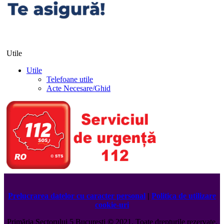
Utile
Utile
Telefoane utile
Acte Necesare/Ghid
Prelucrarea datelor cu caracter personal
|
Politica de utilizare
cookie-uri
Primăria Sectorului 5 București
©️
2021. Toate drepturile rezervate.