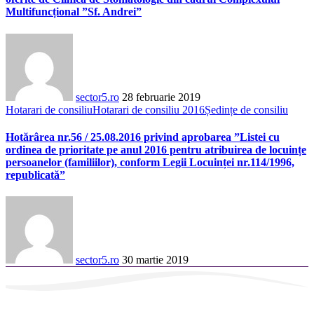
Multifuncțional ”Sf. Andrei”
sector5.ro
28 februarie 2019
Hotarari de consiliu
Hotarari de consiliu 2016
Ședințe de consiliu
Hotărârea nr.56 / 25.08.2016 privind aprobarea ”Listei cu
ordinea de prioritate pe anul 2016 pentru atribuirea de locuințe
persoanelor (familiilor), conform Legii Locuinței nr.114/1996,
republicată”
sector5.ro
30 martie 2019