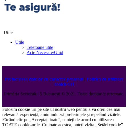
Utile
Utile
Telefoane utile
Acte Necesare/Ghid
Prelucrarea datelor cu caracter personal
|
Politica de utilizare
cookie-uri
Primăria Sectorului 5 București
©️
2021. Toate drepturile rezervate.
Folosim cookie-uri pe site-ul nostru web pentru a vă oferi cea mai
relevantă experiență, amintindu-vă preferințele și repetând vizitele.
Făcând clic pe „Acceptați toate”, sunteți de acord cu utilizarea
TOATE cookie-urile. Cu toate acestea, puteți vizita „Setări cookie”