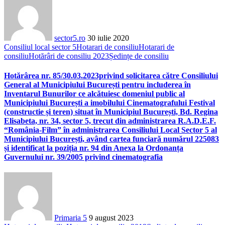
sector5.ro
30 iulie 2020
Consiliul local sector 5
Hotarari de consiliu
Hotarari de
consiliu
Hotărâri de consiliu 2023
Ședințe de consiliu
Hotărârea nr. 85/30.03.2023privind solicitarea către Consiliului
General al Municipiului București pentru includerea în
Inventarul Bunurilor ce alcătuiesc domeniul public al
Municipiului București a imobilului Cinematografului Festival
(constructie și teren) situat în Municipiul București, Bd. Regina
Elisabeta, nr. 34, sector 5, trecut din administrarea R.A.D.E.F.
“România-Film” în administrarea Consiliului Local Sector 5 al
Municipiului București, având cartea funciară numărul 225083
și identificat la poziția nr. 94 din Anexa la Ordonanța
Guvernului nr. 39/2005 privind cinematografia
Primaria 5
9 august 2023