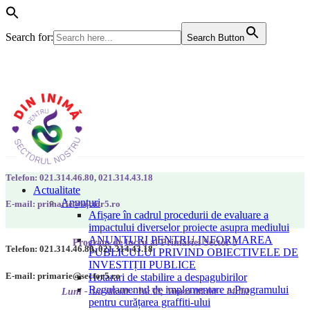
Search for:
Search Button
Telefon: 021.314.46.80, 021.314.43.18
Actualitate
Anunțuri
E-mail: primarie@sector5.ro
Afișare în cadrul procedurii de evaluare a
impactului diverselor proiecte asupra mediului
ANUNȚURI PENTRU INFORMAREA
Program de lucru al Primăriei Sector 5
Telefon: 021.314.46.80, 021.314.43.18
PUBLICULUI PRIVIND OBIECTIVELE DE
INVESTIȚII PUBLICE
E-mail: primarie@sector5.ro
Hotarari de stabilire a despagubirilor
Regulamentul de implementare a Programului
Luni - Joi 08:00 - 16:30; Vineri 08:00 - 14:00
pentru curățarea graffiti-ului