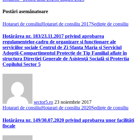
Postări asemănatoare
Hotarari de consiliu
Hotarari de consiliu 2017
Ședințe de consiliu
Hotărârea nr. 183/23.11.2017 privind aprobarea
regulamentelor-cadru de organizare si funcționare ale
serviciilor sociale Centrul de Zi Sfanta Maria si Serviciul
Adopții-Compartimentul Protecție de Tip Familial aflate în
structura Direcţiei Generale de Asistenţă Socială si Protecţia
Copilului Sector 5
sector5.ro
23 noiembrie 2017
Hotarari de consiliu
Hotarari de consiliu 2020
Ședințe de consiliu
Hotărârea nr. 149/30.07.2020 privind aprobarea unor facilități
fiscale