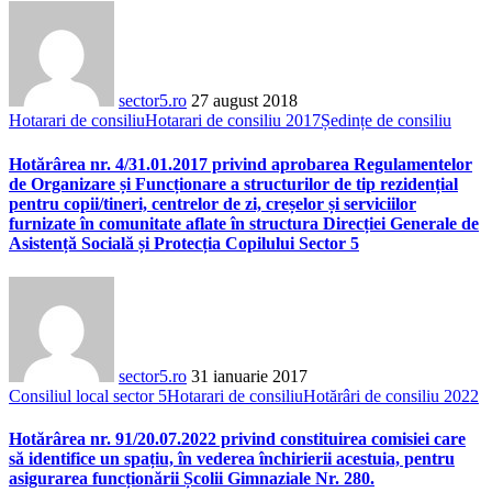
sector5.ro
27 august 2018
Hotarari de consiliu
Hotarari de consiliu 2017
Ședințe de consiliu
Hotărârea nr. 4/31.01.2017 privind aprobarea Regulamentelor
de Organizare și Funcționare a structurilor de tip rezidențial
pentru copii/tineri, centrelor de zi, creșelor și serviciilor
furnizate în comunitate aflate în structura Direcției Generale de
Asistență Socială și Protecția Copilului Sector 5
sector5.ro
31 ianuarie 2017
Consiliul local sector 5
Hotarari de consiliu
Hotărâri de consiliu 2022
Hotărârea nr. 91/20.07.2022 privind constituirea comisiei care
să identifice un spațiu, în vederea închirierii acestuia, pentru
asigurarea funcționării Școlii Gimnaziale Nr. 280.