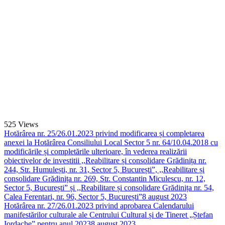
525
Views
Hotărârea nr. 25/26.01.2023 privind modificarea și completarea
anexei la Hotărârea Consiliului Local Sector 5 nr. 64/10.04.2018 cu
modificările și completările ulterioare, în vederea realizării
obiectivelor de investitii ,,Reabilitare și consolidare Grădinița nr.
244, Str. Humulești, nr. 31, Sector 5, București”, ,,Reabilitare și
consolidare Grădinița nr. 269, Str. Constantin Miculescu, nr. 12,
Sector 5, București” și ,,Reabilitare și consolidare Grădinița nr. 54,
Calea Ferentari, nr. 96, Sector 5, București”
8 august 2023
Hotărârea nr. 27/26.01.2023 privind aprobarea Calendarului
manifestărilor culturale ale Centrului Cultural și de Tineret „Ștefan
Iordache” pentru anul 2023
8 august 2023