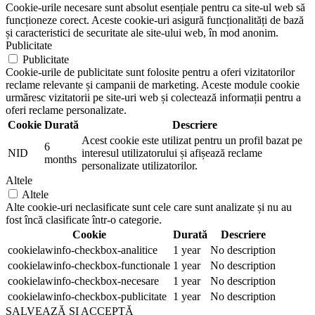
Cookie-urile necesare sunt absolut esențiale pentru ca site-ul web să
funcționeze corect. Aceste cookie-uri asigură funcționalități de bază
și caracteristici de securitate ale site-ului web, în mod anonim.
Publicitate
Publicitate
Cookie-urile de publicitate sunt folosite pentru a oferi vizitatorilor
reclame relevante și campanii de marketing. Aceste module cookie
urmăresc vizitatorii pe site-uri web și colectează informații pentru a
oferi reclame personalizate.
Cookie
Durată
Descriere
Acest cookie este utilizat pentru un profil bazat pe
6
NID
interesul utilizatorului și afișează reclame
months
personalizate utilizatorilor.
Altele
Altele
Alte cookie-uri neclasificate sunt cele care sunt analizate și nu au
fost încă clasificate într-o categorie.
Cookie
Durată
Descriere
cookielawinfo-checkbox-analitice
1 year
No description
cookielawinfo-checkbox-functionale
1 year
No description
cookielawinfo-checkbox-necesare
1 year
No description
cookielawinfo-checkbox-publicitate
1 year
No description
SALVEAZĂ ȘI ACCEPTĂ