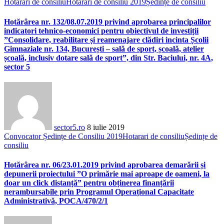
Hotarari de consiliu
Hotarari de consiliu 2019
Ședințe de consiliu
Hotărârea nr. 132/08.07.2019 privind aprobarea principalilor
indicatori tehnico-economici pentru obiectivul de investiții
”Consolidare, reabilitare și reamenajare clădiri incinta Școlii
Gimnaziale nr. 134, București – sală de sport, școală, atelier
școală, inclusiv dotare sală de sport”, din Str. Baciului, nr. 4A,
sector 5
sector5.ro
8 iulie 2019
Convocator Ședințe de Consiliu 2019
Hotarari de consiliu
Ședințe de
consiliu
Hotărârea nr. 06/23.01.2019 privind aprobarea demarării și
depunerii proiectului ”O primărie mai aproape de oameni, la
doar un click distanță” pentru obținerea finanțării
nerambursabile prin Programul Operațional Capacitate
Administrativă, POCA/470/2/1