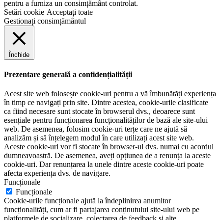
pentru a furniza un consimțământ controlat.
Setări cookie
Acceptați toate
Gestionați consimțământul
Închide
Prezentare generală a confidențialității
Acest site web folosește cookie-uri pentru a vă îmbunătăți experiența
în timp ce navigați prin site. Dintre acestea, cookie-urile clasificate
ca fiind necesare sunt stocate în browserul dvs., deoarece sunt
esențiale pentru funcționarea funcționalităților de bază ale site-ului
web. De asemenea, folosim cookie-uri terțe care ne ajută să
analizăm și să înțelegem modul în care utilizați acest site web.
Aceste cookie-uri vor fi stocate în browser-ul dvs. numai cu acordul
dumneavoastră. De asemenea, aveți opțiunea de a renunța la aceste
cookie-uri. Dar renunțarea la unele dintre aceste cookie-uri poate
afecta experiența dvs. de navigare.
Funcționale
Funcționale
Cookie-urile funcționale ajută la îndeplinirea anumitor
funcționalități, cum ar fi partajarea conținutului site-ului web pe
platformele de socializare, colectarea de feedback și alte