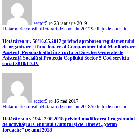
sector5.ro
23 ianuarie 2019
Hotarari de consiliu
Hotarari de consiliu 2017
Ședințe de consiliu
Hotărârea nr. 58/16.05.2017 privind aprobarea regulamentului
de organizare și funcționare al Compartimentului Monitorizare
Asistenți Personali aflat în structura Direcției Generale de
Asistență Socială și Protecția Copilului Sector 5 Cod serviciu
social 8810/ID-IV
sector5.ro
16 mai 2017
Hotarari de consiliu
Hotarari de consiliu 2018
Ședințe de consiliu
Hotărârea nr. 194/27.08.2018 privind modificarea Programului
de activități al Centrului Cultural și de Tineret „Ștefan
Iordache” pe anul 2018