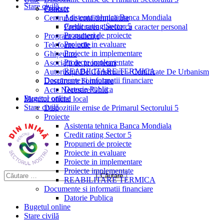
Stare civilă
Proiecte
Contact
Asistenta tehnica Banca Mondiala
Centrul de confidențialitate
Credit rating Sector 5
Prelucrarea datelor cu caracter personal
Propuneri de proiecte
Program audiențe
Proiecte in evaluare
Telefoane utile
Proiecte in implementare
Ghișeul.ro
Proiecte implementate
Asociații de proprietari
REABILITARE TERMICA
Autorizații De Construire – Certificate De Urbanism
Documente si informatii financiare
Descărcare Formulare
Datorie Publica
Acte Necesare/Ghid
Bugetul online
Monitor oficial local
Stare civilă
Dispozitiile emise de Primarul Sectorului 5
Proiecte
Asistenta tehnica Banca Mondiala
Credit rating Sector 5
Propuneri de proiecte
Proiecte in evaluare
Proiecte in implementare
Proiecte implementate
REABILITARE TERMICA
Documente si informatii financiare
Datorie Publica
Bugetul online
Stare civilă