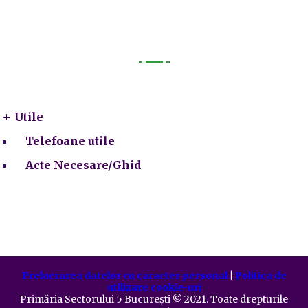
Utile
Utile
Telefoane utile
Acte Necesare/Ghid
Prelucrarea datelor cu caracter personal
|
Politica de
utilizare cookie-uri
Primăria Sectorului 5 București
©️
2021. Toate drepturile