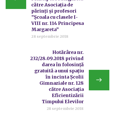
către Asociația de
părinți și profesori
”Școala cu clasele I-
VIII nr. 114 Principesa
Margareta”
28 septembrie 2018
Hotărârea nr.
232/28.09.2018 privind
darea în folosință
gratuită a unui spațiu
în incinta Școlii
Gimnaziale nr. 128
către Asociația
Eficientizării
Timpului Elevilor
28 septembrie 2018