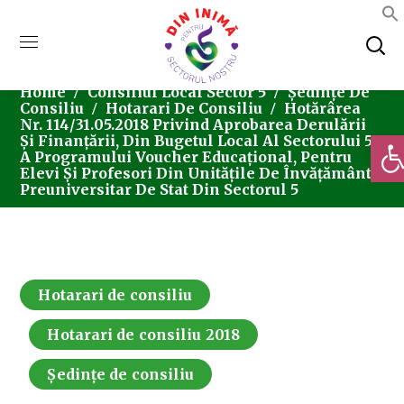
Home
Consiliul Local Sector 5
Ședințe De
Consiliu
Hotarari De Consiliu
Hotărârea
Nr. 114/31.05.2018 Privind Aprobarea Derulării
Deschi
Și Finanțării, Din Bugetul Local Al Sectorului 5,
A Programului Voucher Educațional, Pentru
Elevi Și Profesori Din Unitățile De Învățământ
Preuniversitar De Stat Din Sectorul 5
Hotarari de consiliu
Hotarari de consiliu 2018
Ședințe de consiliu